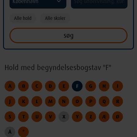
København
Alle hold
Alle skoler
Hold med begyndelsesbogstav "F"
A
B
C
D
E
F
G
H
I
J
K
L
M
N
O
P
Q
R
S
T
U
V
X
Y
Z
Æ
Ø
Å
*