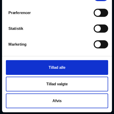
Præferencer
Fysio-pilates
Statistik
25-08-2026
15:55 Tirsdag
Marketing
København V
Optager løbende
Tillad alle
Fascial Flow
Tillad valgte
25-08-2026
16:30 Tirsdag
Afvis
København V
Optager løbende