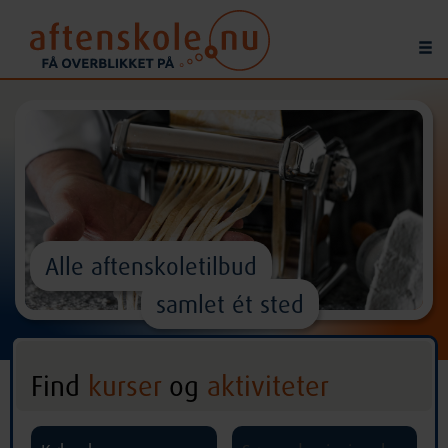
Alle aftenskoletilbud
samlet ét sted
Find
kurser
og
aktiviteter
^