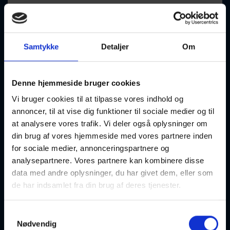
Fransk – begyndere – lynkursus
Samtykke
Detaljer
Om
24-08-2026
17:00 Mandag
Denne hjemmeside bruger cookies
København K
Optager løbende
Vi bruger cookies til at tilpasse vores indhold og
annoncer, til at vise dig funktioner til sociale medier og til
at analysere vores trafik. Vi deler også oplysninger om
din brug af vores hjemmeside med vores partnere inden
for sociale medier, annonceringspartnere og
Fysio-pilates – ryg/nakke
analysepartnere. Vores partnere kan kombinere disse
data med andre oplysninger, du har givet dem, eller som
25-08-2026
14:35 Tirsdag
de har indsamlet fra din brug af deres tjenester.
København V
Optager løbende
Samtykkevalg
Nødvendig