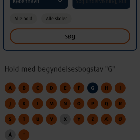
København
Alle hold
Alle skoler
Hold med begyndelsesbogstav "G"
A
B
C
D
E
F
G
H
I
J
K
L
M
N
O
P
Q
R
S
T
U
V
X
Y
Z
Æ
Ø
Å
*