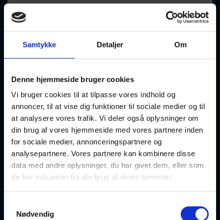
Hellerup
Optager løbende
Samtykke
Detaljer
Om
Denne hjemmeside bruger cookies
Gotvedgymnastik
Vi bruger cookies til at tilpasse vores indhold og
02-09-2026
10:00 Onsdag
annoncer, til at vise dig funktioner til sociale medier og til
at analysere vores trafik. Vi deler også oplysninger om
Frederiksberg
Optager løbende
din brug af vores hjemmeside med vores partnere inden
for sociale medier, annonceringspartnere og
analysepartnere. Vores partnere kan kombinere disse
data med andre oplysninger, du har givet dem, eller som
de har indsamlet fra din brug af deres tjenester.
Go Crazy in Akvarel
Samtykkevalg
Nødvendig
02-09-2026
10:00 Onsdag