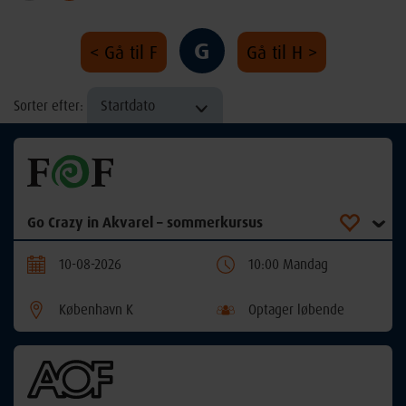
G
< Gå til F
Gå til H >
Startdato
Sorter efter:
Go Crazy in Akvarel – sommerkursus
10-08-2026
10:00 Mandag
København K
Optager løbende