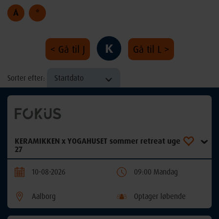
Å
*
K
< Gå til J
Gå til L >
Startdato
Sorter efter:
KERAMIKKEN x YOGAHUSET sommer retreat uge
27
10-08-2026
09:00 Mandag
Aalborg
Optager løbende