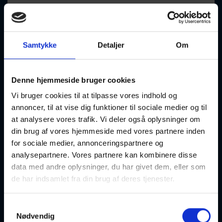
Keramik v. Trine 63035
11-08-2026
13:30 Tirsdag
Samtykke
Detaljer
Om
Aalborg
Optager løbende
Denne hjemmeside bruger cookies
Vi bruger cookies til at tilpasse vores indhold og
annoncer, til at vise dig funktioner til sociale medier og til
at analysere vores trafik. Vi deler også oplysninger om
Kulturpas: Guitar og hygge
din brug af vores hjemmeside med vores partnere inden
for sociale medier, annonceringspartnere og
11-08-2026
15:00 Tirsdag
analysepartnere. Vores partnere kan kombinere disse
data med andre oplysninger, du har givet dem, eller som
Aalborg
Optager løbende
de har indsamlet fra din brug af deres tjenester.
Samtykkevalg
Nødvendig