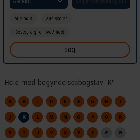
Aalborg
Alle hold
Alle skoler
'Bevæg dig for livet'-hold
Hold med begyndelsesbogstav "K"
A
B
C
D
E
F
G
H
I
J
K
L
M
N
O
P
Q
R
S
T
U
V
X
Y
Z
Æ
Ø