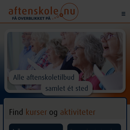
Alle aftenskoletilbud
samlet ét sted
Find
kurser
og
aktiviteter
^