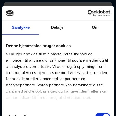
Qigong: De 18 Harmonier 63480
Samtykke
Detaljer
Om
14-08-2026
10:00 Fredag
Denne hjemmeside bruger cookies
Aalborg
Optager løbende
Vi bruger cookies til at tilpasse vores indhold og
annoncer, til at vise dig funktioner til sociale medier og til
at analysere vores trafik. Vi deler også oplysninger om
din brug af vores hjemmeside med vores partnere inden
for sociale medier, annonceringspartnere og
analysepartnere. Vores partnere kan kombinere disse
data med andre oplysninger, du har givet dem, eller som
Qi Gong
de har indsamlet fra din brug af deres tjenester.
31-08-2026
12:00 Mandag
Samtykkevalg