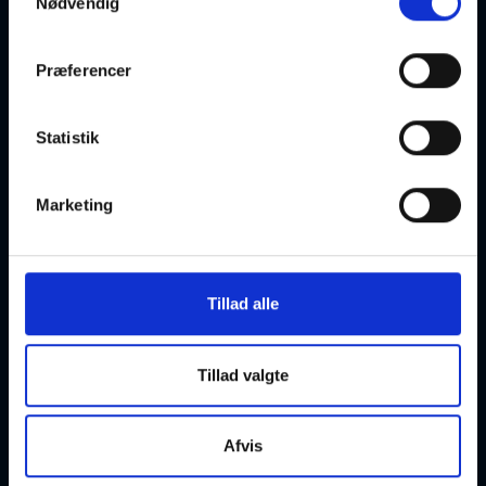
Nødvendig
Nibe
Optager løbende
Præferencer
Statistik
Marketing
Qi Gong
31-08-2026
17:00 Mandag
Tillad alle
Nørresundby
Optager løbende
Tillad valgte
Afvis