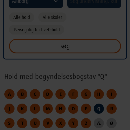
Aalborg
Alle hold
Alle skoler
'Bevæg dig for livet'-hold
Hold med begyndelsesbogstav "Q"
A
B
C
D
E
F
G
H
I
J
K
L
M
N
O
P
Q
R
S
T
U
V
X
Y
Z
Æ
Ø