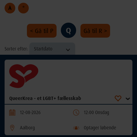
Å
*
Q
< Gå til P
Gå til R >
Startdato
Sorter efter:
QueerKrea - et LGBT+ fællesskab
12-08-2026
12:00 Onsdag
Aalborg
Optager løbende