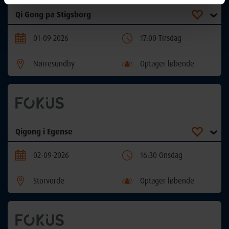
Qi Gong på Stigsborg
01-09-2026
17:00 Tirsdag
Nørresundby
Optager løbende
Qigong i Egense
02-09-2026
16:30 Onsdag
Storvorde
Optager løbende