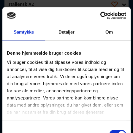
Italiensk A2
16-09-2026
15:00 Onsdag
Samtykke
Detaljer
Om
Aalborg SV
Optager løbende
Denne hjemmeside bruger cookies
Vi bruger cookies til at tilpasse vores indhold og
annoncer, til at vise dig funktioner til sociale medier og til
Italiensk pizza - Workshop 63662
at analysere vores trafik. Vi deler også oplysninger om
din brug af vores hjemmeside med vores partnere inden
16-09-2026
16:30 Onsdag
for sociale medier, annonceringspartnere og
analysepartnere. Vores partnere kan kombinere disse
Gistrup
Optager løbende
data med andre oplysninger, du har givet dem, eller som
de har indsamlet fra din brug af deres tjenester.
Samtykkevalg