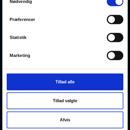
Nødvendig
Italiensk A1 - Basic
Præferencer
16-09-2026
17:00 Onsdag
Statistik
Aalborg SV
Optager løbende
Marketing
Tillad alle
Italiensk B2
Tillad valgte
16-09-2026
17:15 Onsdag
Aalborg SV
Optager løbende
Afvis