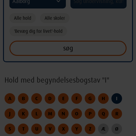
Aalborg
Alle hold
Alle skoler
'Bevæg dig for livet'-hold
Hold med begyndelsesbogstav "I"
A
B
C
D
E
F
G
H
I
J
K
L
M
N
O
P
Q
R
S
T
U
V
X
Y
Z
Æ
Ø