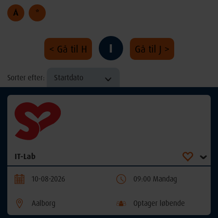
Å
*
I
< Gå til H
Gå til J >
Startdato
Sorter efter:
IT-Lab
10-08-2026
09:00 Mandag
Aalborg
Optager løbende