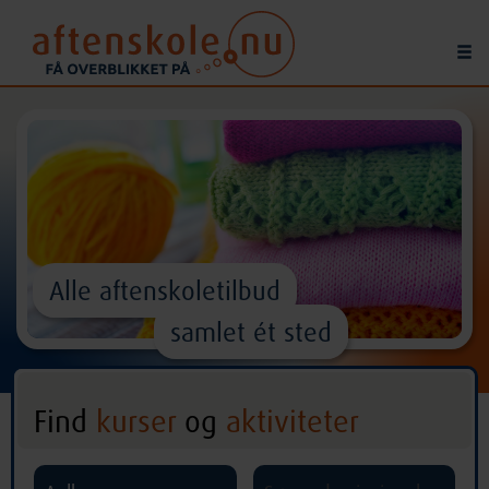
Alle aftenskoletilbud
samlet ét sted
Find
kurser
og
aktiviteter
^