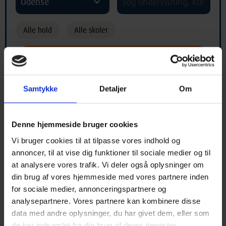
Odense
Alle hold
Alle skoler
Samtykke
Detaljer
Om
Hold med begyndelsesbogstav "Z"
Denne hjemmeside bruger cookies
Vi bruger cookies til at tilpasse vores indhold og
A
B
C
D
E
F
G
H
I
annoncer, til at vise dig funktioner til sociale medier og til
at analysere vores trafik. Vi deler også oplysninger om
J
K
L
M
N
O
P
Q
R
din brug af vores hjemmeside med vores partnere inden
for sociale medier, annonceringspartnere og
S
T
U
V
X
Y
Z
Æ
Ø
analysepartnere. Vores partnere kan kombinere disse
data med andre oplysninger, du har givet dem, eller som
Å
*
de har indsamlet fra din brug af deres tjenester.