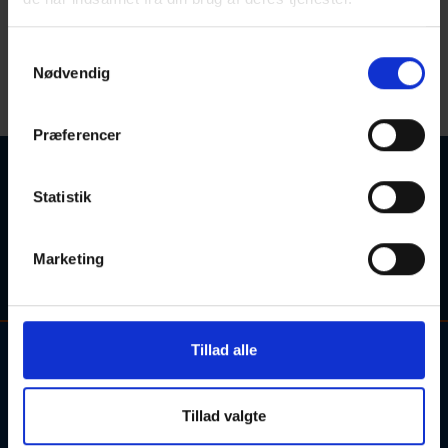
Z
Samtykkevalg
< Gå til Y
Gå til Ø >
Nødvendig
Startdato
Sorter efter:
Præferencer
Ingen kurser fundet
Statistik
Søgetips: Forsøg eventuelt med et synonym for søgeordet,
eller søgeordet i en kortere sproglig form (fx. "engelsk" i
Marketing
stedet for "engelskundervisning").
Tillad alle
Kontakt og information om aftenskolehold, arrangementer og
tilmelding:
Tillad valgte
Alle henvendelser bedes rettet til de udbydende skoler.