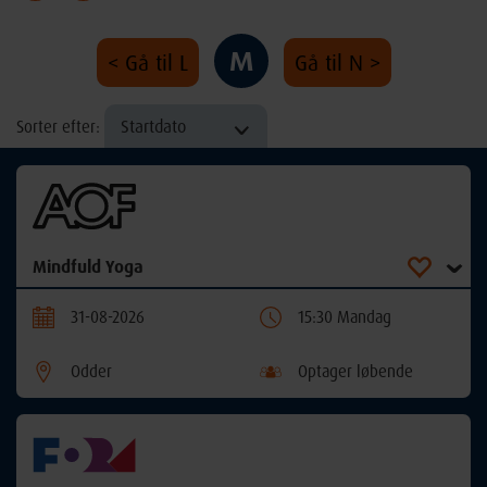
M
< Gå til L
Gå til N >
Startdato
Sorter efter:
Mindfuld Yoga
31-08-2026
15:30 Mandag
Odder
Optager løbende