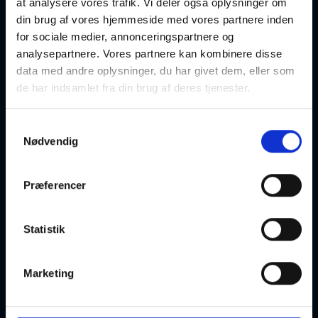
at analysere vores trafik. Vi deler også oplysninger om
din brug af vores hjemmeside med vores partnere inden
Medi Yoga
for sociale medier, annonceringspartnere og
analysepartnere. Vores partnere kan kombinere disse
02-09-2026
12:30 Onsdag
data med andre oplysninger, du har givet dem, eller som
de har indsamlet fra din brug af deres tjenester.
Skanderborg
Optager løbende
Samtykkevalg
Nødvendig
Præferencer
Medi yoga
04-09-2026
09:30 Fredag
Statistik
Odder
Optager løbende
Marketing