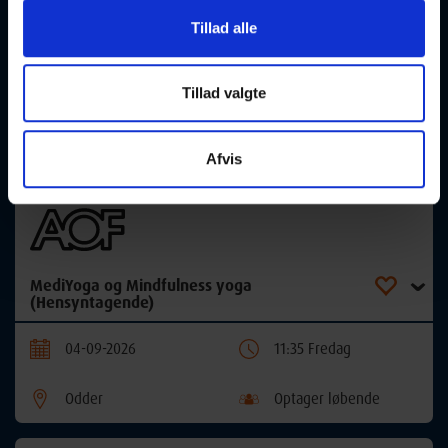
Tillad alle
Mindfulness Yoga/Pilates (Hensyntagende)
Tillad valgte
04-09-2026
10:00 Fredag
Odder
Optager løbende
Afvis
MediYoga og Mindfulness yoga
(Hensyntagende)
04-09-2026
11:35 Fredag
Odder
Optager løbende