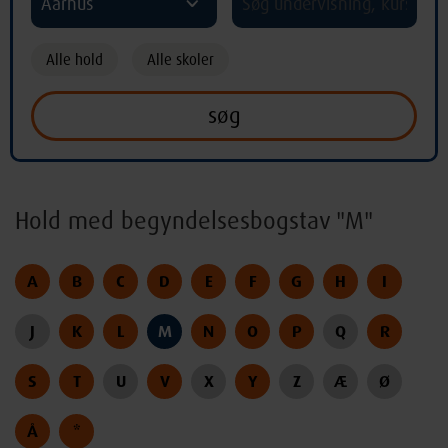
Aarhus
Alle hold
Alle skoler
Hold med begyndelsesbogstav "M"
A
B
C
D
E
F
G
H
I
J
K
L
M
N
O
P
Q
R
S
T
U
V
X
Y
Z
Æ
Ø
Å
*