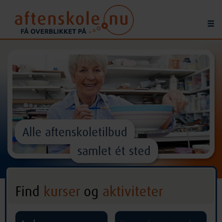
Alle aftenskoletilbud
samlet ét sted
Find
kurser
og
aktiviteter
^