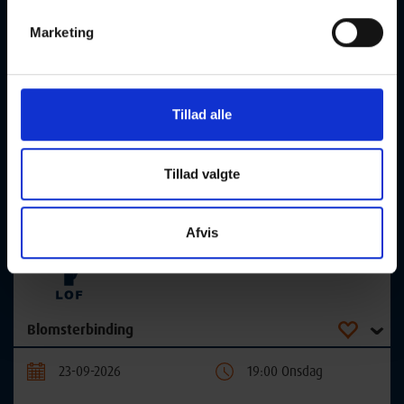
Marketing
Baby og barsel - Baby's første mad - Galten
Tillad alle
21-09-2026
10:00 Mandag
Galten
Optager løbende
Tillad valgte
Afvis
Blomsterbinding
23-09-2026
19:00 Onsdag