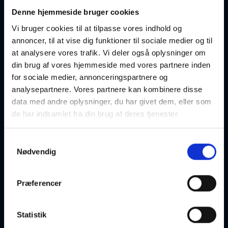
Blid yoga - fra hovedet og ned i kroppen, beg.
Denne hjemmeside bruger cookies
og øvede
Vi bruger cookies til at tilpasse vores indhold og
annoncer, til at vise dig funktioner til sociale medier og til
07-09-2026
17:45 Mandag
at analysere vores trafik. Vi deler også oplysninger om
din brug af vores hjemmeside med vores partnere inden
Skanderborg
Optager løbende
for sociale medier, annonceringspartnere og
analysepartnere. Vores partnere kan kombinere disse
data med andre oplysninger, du har givet dem, eller som
de har indsamlet fra din brug af deres tjenester.
Boost din kreativitet 1 - Collage
Samtykkevalg
Nødvendig
19-09-2026
10:00 Lørdag
Præferencer
Malling
Optager løbende
Statistik