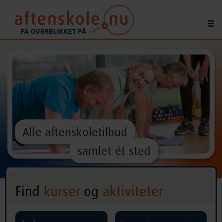
Alle aftenskoletilbud
samlet ét sted
Find
kurser
og
aktiviteter
^