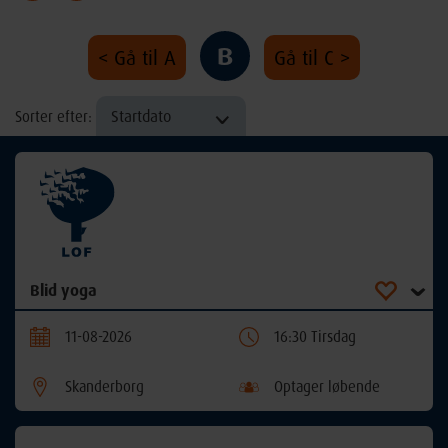
B
< Gå til A
Gå til C >
Startdato
Sorter efter:
Blid yoga
11-08-2026
16:30 Tirsdag
Skanderborg
Optager løbende