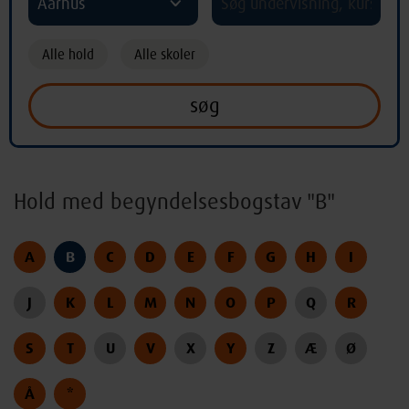
Aarhus
Alle hold
Alle skoler
Hold med begyndelsesbogstav "B"
A
B
C
D
E
F
G
H
I
J
K
L
M
N
O
P
Q
R
S
T
U
V
X
Y
Z
Æ
Ø
Å
*