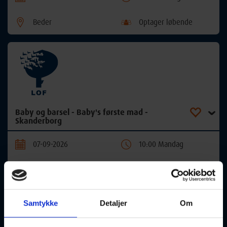
Beder
Optager løbende
Baby og barsel - Baby's første mad -
Skanderborg
07-09-2026
10:00 Mandag
Skanderborg
Optager løbende
Samtykke
Detaljer
Om