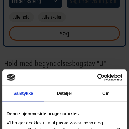
Frederiksberg
Alle hold
Alle skoler
Hold med begyndelsesbogstav "U"
A
B
C
D
E
F
G
H
I
Samtykke
Detaljer
Om
J
K
L
M
N
O
P
Q
R
S
T
U
V
X
Y
Z
Æ
Ø
Denne hjemmeside bruger cookies
Vi bruger cookies til at tilpasse vores indhold og
Å
*