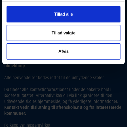
Usynlig fjende
Tillad alle
07-10-2026
19:00 Onsdag
Tillad valgte
Frederiksberg
Optager løbende
Afvis
Kontakt og information om aftenskolehold, arrangementer og
tilmelding:
Alle henvendelser bedes rettet til de udbydende skoler.
Du finder alle kontaktinformationer under de enkelte hold i
søgeresultatatet. Alternativt kan du via link gå videre til den
udbydende skoles hjemmeside, og få yderligere informationer.
Kontakt vedr. tilslutning til aftenskole.nu og fra interesserede
kommuner:
Folkeoplysningssamvirket