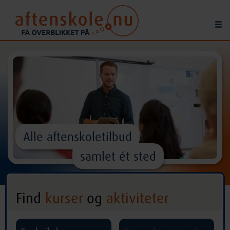
Alle aftenskoletilbud
samlet ét sted
Find
kurser
og
aktiviteter
^