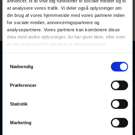
annoncer, til at vise dig funktioner til sociale medier og til
at analysere vores trafik. Vi deler også oplysninger om
U
din brug af vores hjemmeside med vores partnere inden
< Gå til T
Gå til V >
for sociale medier, annonceringspartnere og
analysepartnere. Vores partnere kan kombinere disse
Startdato
Sorter efter:
data med andre oplysninger, du har givet dem, eller som
de har indsamlet fra din brug af deres tjenester.
Samtykkevalg
Nødvendig
Usynlig fjende
Præferencer
07-10-2026
19:00 Onsdag
Frederiksberg
Optager løbende
Statistik
Marketing