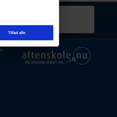
for "engelskundervisning").
Tillad alle
ra