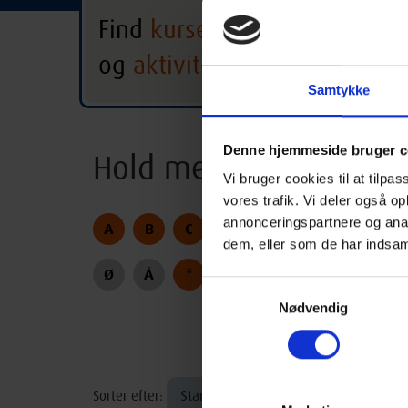
Find
kurser
Frederiksberg
og
aktiviteter
Alle hold
Alle 
Samtykke
Denne hjemmeside bruger c
Hold med begyndelses
Vi bruger cookies til at tilpas
vores trafik. Vi deler også 
annonceringspartnere og anal
A
B
C
D
E
F
G
H
dem, eller som de har indsaml
Ø
Å
*
Samtykkevalg
Nødvendig
Startdato
Sorter efter: