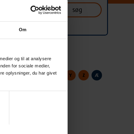
Om
 medier og til at analysere
nden for sociale medier,
e oplysninger, du har givet
S
T
U
V
X
Y
Z
Æ