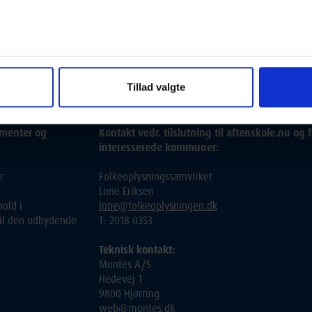
t, eller søgeordet i en kortere sproglig form (fx. "engelsk" i stedet 
Tillad valgte
ementer og
Kontakt vedr. tilslutning til aftenskole.nu og f
interesserede kommuner:
r.
Folkeoplysningssamvirket
Lone Eriksen
old i
lone@folkeoplysningen.dk
 til den udbydende
T: 2018 0353
Teknisk kontakt:
Montes A/S
Hedevej 1
9800 Hjørring
web@montes.dk