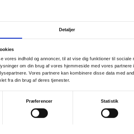
^
skoler
Detaljer
ookies
bogstav "Æ"
se vores indhold og annoncer, til at vise dig funktioner til sociale
oplysninger om din brug af vores hjemmeside med vores partnere i
ysepartnere. Vores partnere kan kombinere disse data med andr
I
J
K
L
M
N
O
P
Q
R
et fra din brug af deres tjenester.
Præferencer
Statistik
Æ
< Gå til Z
Gå til * >