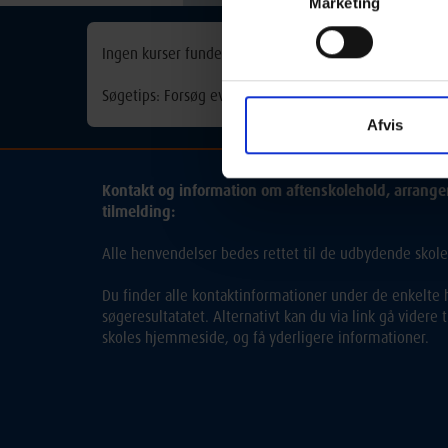
Marketing
Ingen kurser fundet
Søgetips: Forsøg eventuelt med et synonym for søgeorde
Afvis
Kontakt og information om aftenskolehold, arrang
tilmelding:
Alle henvendelser bedes rettet til de udbydende skole
Du finder alle kontaktinformationer under de enkelte h
søgeresultatatet. Alternativt kan du via link gå videre
skoles hjemmeside, og få yderligere informationer.