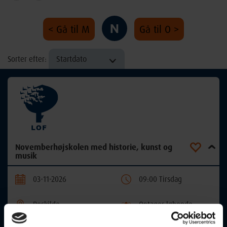
N
< Gå til M
Gå til O >
Startdato
Sorter efter:
Novemberhøjskolen med historie, kunst og
musik
03-11-2026
09:00 Tirsdag
Roskilde
Optager løbende