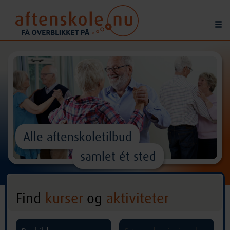
Alle aftenskoletilbud
samlet ét sted
Find
kurser
og
aktiviteter
^