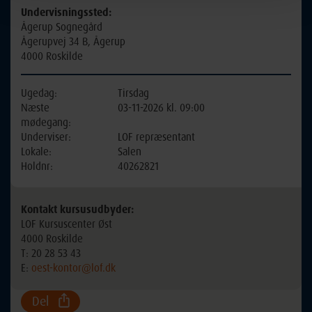
Undervisningssted:
Ågerup Sognegård
Ågerupvej 34 B, Ågerup
4000 Roskilde
Ugedag:
Tirsdag
Næste
03-11-2026 kl. 09:00
mødegang:
Underviser:
LOF repræsentant
Lokale:
Salen
Holdnr:
40262821
Kontakt kursusudbyder:
LOF Kursuscenter Øst
4000 Roskilde
T: 20 28 53 43
E:
oest-kontor@lof.dk
Del