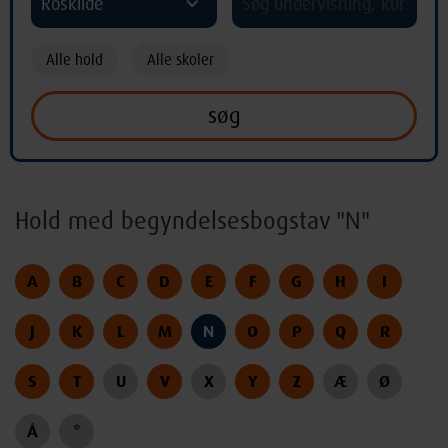
Roskilde
Alle hold
Alle skoler
Hold med begyndelsesbogstav "N"
A
B
C
D
E
F
G
H
I
J
K
L
M
N
O
P
Q
R
S
T
U
V
X
Y
Z
Æ
Ø
Å
*