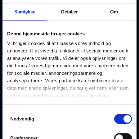
Kom med til tre spændende dage med Novemberhøjskolen i
Samtykke
Detaljer
Om
Ågerup fra den 3-5. november 2026, med udgangspunkt i
kunst, kultur, historie og musik. Konceptet er, at du deltager
i tre dage med viden, inspiration, debat og oplevelser i
hyggeligt fællesskab - og sover hjemme.PROGRAM bliver
Denne hjemmeside bruger cookies
lagt op, så snart det er klar.Prisen er incl. forplejning, frokost
Vi bruger cookies til at tilpasse vores indhold og
i de tre dage, dog undtaget drikkevarer på turen om
annoncer, til at vise dig funktioner til sociale medier og til
onsdagen. Også bustur, entré og guider er med i prisen.
at analysere vores trafik. Vi deler også oplysninger om
Novemberhøjskolen er et samarbejde mellem LOF
din brug af vores hjemmeside med vores partnere inden
Kursuscenter Øst og Ågerup Kirke og Menighedsråd.
for sociale medier, annonceringspartnere og
analysepartnere. Vores partnere kan kombinere disse
PROGRAM FOR NOVEMBERHØJSKOLEN:Tirsdag den 3.
data med andre oplysninger, du har givet dem, eller som
november:
de har indsamlet fra din brug af deres tjenester.
09.00-9.25: Morgenmad m/brød og velkomst v/ Sognepræst
Kristian Gylling og Skoleleder for LOF Kursuscenter Øst Bodil
Sø.
Samtykkevalg
09.30-09.50: Morgensamling i kirken med sognepræst
Nødvendig
Kristian Gylling
10.00-12.00: Foredrag (foredragsholder kommer)
12.00-13.00: Frokost
Præferencer