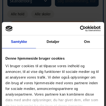
Skanderborg
Alle hold
Alle skoler
Samtykke
Detaljer
Om
Hold med begyndelsesbogstav "X"
Denne hjemmeside bruger cookies
Vi bruger cookies til at tilpasse vores indhold og
A
B
C
D
E
F
G
H
I
annoncer, til at vise dig funktioner til sociale medier og til
at analysere vores trafik. Vi deler også oplysninger om
J
K
L
M
N
O
P
Q
R
din brug af vores hjemmeside med vores partnere inden
for sociale medier, annonceringspartnere og
S
T
U
V
X
Y
Z
Æ
Ø
analysepartnere. Vores partnere kan kombinere disse
data med andre oplysninger, du har givet dem, eller som
Å
*
de har indsamlet fra din brug af deres tjenester.