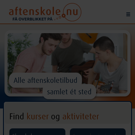
Alle aftenskoletilbud
samlet ét sted
Find
kurser
og
aktiviteter
^