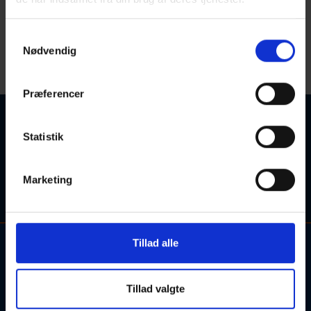
X
Samtykkevalg
< Gå til V
Gå til Y >
Nødvendig
Startdato
Sorter efter:
Præferencer
Ingen kurser fundet
Statistik
Søgetips: Forsøg eventuelt med et synonym for søgeordet,
eller søgeordet i en kortere sproglig form (fx. "engelsk" i
Marketing
stedet for "engelskundervisning").
Tillad alle
Kontakt og information om aftenskolehold, arrangementer og
tilmelding:
Tillad valgte
Alle henvendelser bedes rettet til de udbydende skoler.