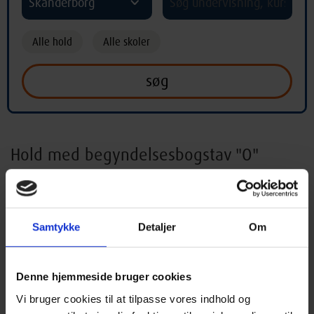
Skanderborg
Alle hold
Alle skoler
Hold med begyndelsesbogstav "O"
A
B
C
D
E
F
G
H
I
Samtykke
Detaljer
Om
J
K
L
M
N
O
P
Q
R
S
T
U
V
X
Y
Z
Æ
Ø
Denne hjemmeside bruger cookies
Vi bruger cookies til at tilpasse vores indhold og
Å
*