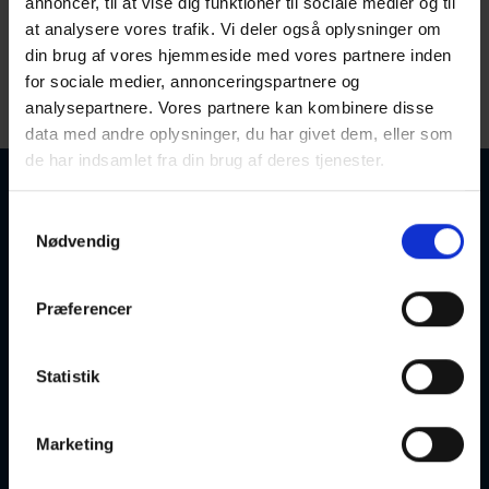
annoncer, til at vise dig funktioner til sociale medier og til
at analysere vores trafik. Vi deler også oplysninger om
O
din brug af vores hjemmeside med vores partnere inden
< Gå til M
Gå til P >
for sociale medier, annonceringspartnere og
analysepartnere. Vores partnere kan kombinere disse
Startdato
Sorter efter:
data med andre oplysninger, du har givet dem, eller som
de har indsamlet fra din brug af deres tjenester.
Samtykkevalg
Nødvendig
Osteoporose Hold
Præferencer
13-08-2026
10:00 Torsdag
Skanderborg
Optager løbende
Statistik
Marketing