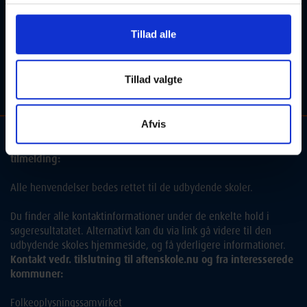
Osteoporose Hold
Tillad alle
13-08-2026
13:45 Torsdag
Tillad valgte
Skanderborg
Optager løbende
Afvis
Kontakt og information om aftenskolehold, arrangementer og
tilmelding:
Alle henvendelser bedes rettet til de udbydende skoler.
Du finder alle kontaktinformationer under de enkelte hold i
søgeresultatatet. Alternativt kan du via link gå videre til den
udbydende skoles hjemmeside, og få yderligere informationer.
Kontakt vedr. tilslutning til aftenskole.nu og fra interesserede
kommuner:
Folkeoplysningssamvirket