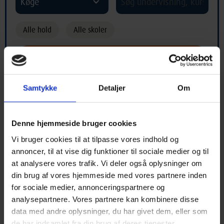
Køge
Alle hold
Alle skoler
Samtykke
Detaljer
Om
Hold med begyndelsesbogstav "Å"
Denne hjemmeside bruger cookies
Vi bruger cookies til at tilpasse vores indhold og
A
B
C
D
E
F
G
H
I
annoncer, til at vise dig funktioner til sociale medier og til
at analysere vores trafik. Vi deler også oplysninger om
J
K
L
M
N
O
P
Q
R
din brug af vores hjemmeside med vores partnere inden
for sociale medier, annonceringspartnere og
S
T
U
V
X
Y
Z
Æ
Ø
analysepartnere. Vores partnere kan kombinere disse
data med andre oplysninger, du har givet dem, eller som
Å
*
de har indsamlet fra din brug af deres tjenester.