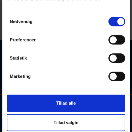
Å
Samtykkevalg
< Gå til Z
Gå til A >
Nødvendig
Startdato
Sorter efter:
Præferencer
Ingen kurser fundet
Statistik
Søgetips: Forsøg eventuelt med et synonym for søgeordet,
eller søgeordet i en kortere sproglig form (fx. "engelsk" i
Marketing
stedet for "engelskundervisning").
Tillad alle
Kontakt og information om aftenskolehold, arrangementer og
tilmelding:
Tillad valgte
Alle henvendelser bedes rettet til de udbydende skoler.