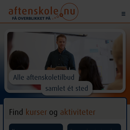
Alle aftenskoletilbud
samlet ét sted
Find
kurser
og
aktiviteter
^