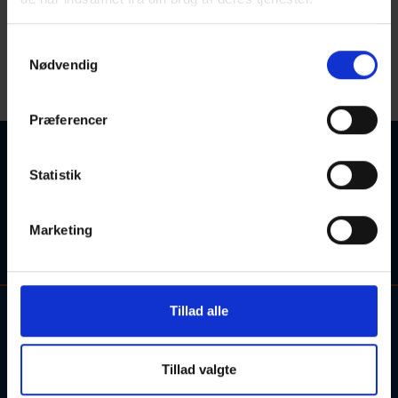
Ø
Samtykkevalg
< Gå til Y
Gå til A >
Nødvendig
Startdato
Sorter efter:
Præferencer
Ingen kurser fundet
Statistik
Søgetips: Forsøg eventuelt med et synonym for søgeordet,
eller søgeordet i en kortere sproglig form (fx. "engelsk" i
Marketing
stedet for "engelskundervisning").
Tillad alle
Kontakt og information om aftenskolehold, arrangementer og
tilmelding:
Tillad valgte
Alle henvendelser bedes rettet til de udbydende skoler.