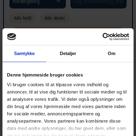
Vordingborg
Alle hold
Alle skoler
Samtykke
Detaljer
Om
Hold med begyndelsesbogstav "Ø"
Denne hjemmeside bruger cookies
Vi bruger cookies til at tilpasse vores indhold og
A
B
C
D
E
F
G
H
I
annoncer, til at vise dig funktioner til sociale medier og til
at analysere vores trafik. Vi deler også oplysninger om
J
K
L
M
N
O
P
Q
R
din brug af vores hjemmeside med vores partnere inden
for sociale medier, annonceringspartnere og
S
T
U
V
X
Y
Z
Æ
Ø
analysepartnere. Vores partnere kan kombinere disse
data med andre oplysninger, du har givet dem, eller som
Å
*
de har indsamlet fra din brug af deres tjenester.