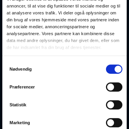
annoncer, til at vise dig funktioner til sociale medier og til
Dansemotion for seniorer
at analysere vores trafik. Vi deler også oplysninger om
din brug af vores hjemmeside med vores partnere inden
13-08-2026
10:00 Torsdag
for sociale medier, annonceringspartnere og
analysepartnere. Vores partnere kan kombinere disse
Stege
Optager løbende
data med andre oplysninger, du har givet dem, eller som
de har indsamlet fra din brug af deres tjenester.
Samtykkevalg
Nødvendig
Dansemotion for seniorer
27-08-2026
15:30 Torsdag
Præferencer
Vordingborg
Optager løbende
Statistik
Marketing