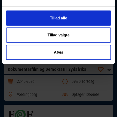
Dyrk og gem dine egne afgrøder
Tillad alle
16-09-2026
19:00 Onsdag
Vordingborg
Optager løbende
Tillad valgte
Afvis
Dokumentarfilm og Demokrati i Sydafrika
22-10-2026
09:30 Torsdag
Vordingborg
Optager løbende