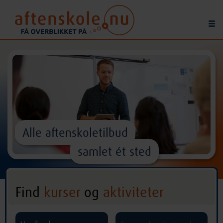
Alle aftenskoletilbud
samlet ét sted
Find
kurser
og
aktiviteter
^