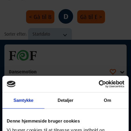
D
< Gå til B
Gå til E >
Startdato
Sorter efter:
Dansemotion
12-08-2026
10:00 Onsdag
Præstø
Optager løbende
Samtykke
Detaljer
Om
Denne hjemmeside bruger cookies
Vi bruger cookies til at tilpasse vores indhold og