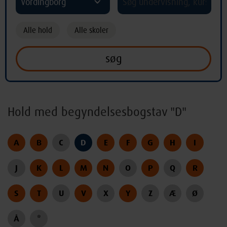
Vordingborg
Alle hold
Alle skoler
Hold med begyndelsesbogstav "D"
A
B
C
D
E
F
G
H
I
J
K
L
M
N
O
P
Q
R
S
T
U
V
X
Y
Z
Æ
Ø
Å
*