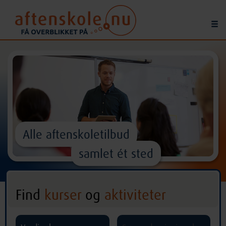
Alle aftenskoletilbud
samlet ét sted
Find
kurser
og
aktiviteter
^