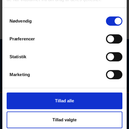
Å
Samtykkevalg
< Gå til Y
Gå til A >
Nødvendig
Startdato
Sorter efter:
Præferencer
Ingen kurser fundet
Statistik
Søgetips: Forsøg eventuelt med et synonym for søgeordet,
eller søgeordet i en kortere sproglig form (fx. "engelsk" i
Marketing
stedet for "engelskundervisning").
Tillad alle
Kontakt og information om aftenskolehold, arrangementer og
tilmelding:
Tillad valgte
Alle henvendelser bedes rettet til de udbydende skoler.