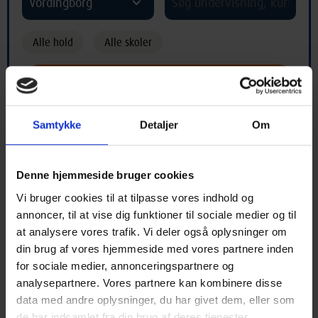
Vordingborg
Alle hold
Alle skoler
Samtykke
Detaljer
Om
Hold med begyndelsesbogstav "Å"
Denne hjemmeside bruger cookies
Vi bruger cookies til at tilpasse vores indhold og
A
B
C
D
E
F
G
H
I
annoncer, til at vise dig funktioner til sociale medier og til
at analysere vores trafik. Vi deler også oplysninger om
J
K
L
M
N
O
P
Q
R
din brug af vores hjemmeside med vores partnere inden
for sociale medier, annonceringspartnere og
S
T
U
V
X
Y
Z
Æ
Ø
analysepartnere. Vores partnere kan kombinere disse
data med andre oplysninger, du har givet dem, eller som
Å
*
de har indsamlet fra din brug af deres tjenester.