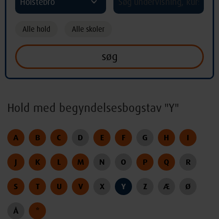
Holstebro
Alle hold
Alle skoler
Hold med begyndelsesbogstav "Y"
A
B
C
D
E
F
G
H
I
J
K
L
M
N
O
P
Q
R
S
T
U
V
X
Y
Z
Æ
Ø
Å
*