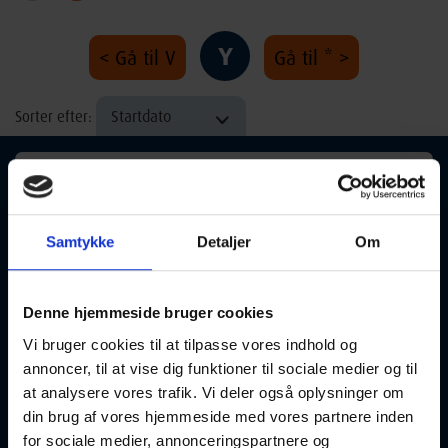
Y
< Gå til V
Gå til * >
Startdato
Sorter efter:
Samtykke
Detaljer
Om
Yogaforløb – fordybelse og egen praksis
Denne hjemmeside bruger cookies
09-08-2026
16:00 Søndag
Vi bruger cookies til at tilpasse vores indhold og
annoncer, til at vise dig funktioner til sociale medier og til
Holstebro
Optager løbende
at analysere vores trafik. Vi deler også oplysninger om
din brug af vores hjemmeside med vores partnere inden
for sociale medier, annonceringspartnere og