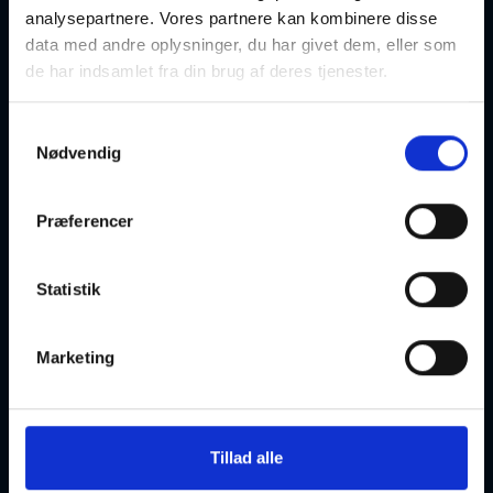
analysepartnere. Vores partnere kan kombinere disse
data med andre oplysninger, du har givet dem, eller som
de har indsamlet fra din brug af deres tjenester.
Yoga for MÆND - alle kan være med!
27-08-2026
18:00 Torsdag
Samtykkevalg
Nødvendig
Holstebro
Optager løbende
Præferencer
Statistik
Yoga for MÆND - alle kan være med!
Marketing
27-08-2026
19:45 Torsdag
Holstebro
Optager løbende
Tillad alle