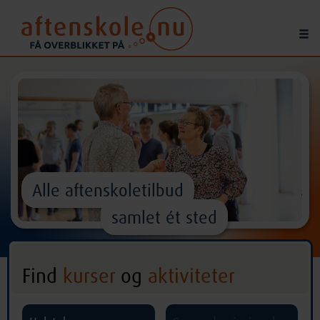
Alle aftenskoletilbud
samlet ét sted
Find
kurser
og
aktiviteter
^