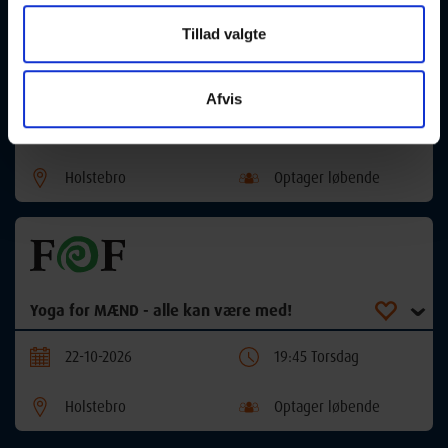
Tillad valgte
Yoga for MÆND - alle kan være med!
Afvis
22-10-2026
18:00 Torsdag
Holstebro
Optager løbende
Yoga for MÆND - alle kan være med!
22-10-2026
19:45 Torsdag
Holstebro
Optager løbende