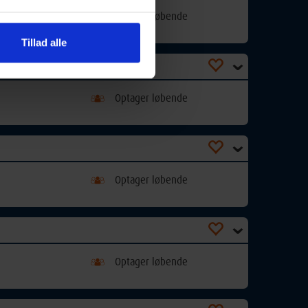
Optager løbende
Tillad alle
Optager løbende
Optager løbende
Optager løbende