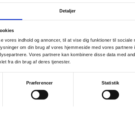
Detaljer
agskursus - Vinderup
ookies
09:00 Søndag
Vinderup
se vores indhold og annoncer, til at vise dig funktioner til sociale
oplysninger om din brug af vores hjemmeside med vores partnere i
ysepartnere. Vores partnere kan kombinere disse data med andr
nderup
et fra din brug af deres tjenester.
19:00 Torsdag
Vinderup
Præferencer
Statistik
orkshop
16:30 Fredag
Holstebro
orkshop