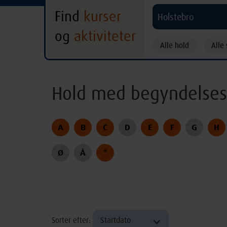
Find
kurser
Holstebro
og
aktiviteter
Alle hold
Alle 
Hold med begyndelses
A
B
C
D
E
F
G
H
Ø
Å
*
Startdato
Sorter efter: