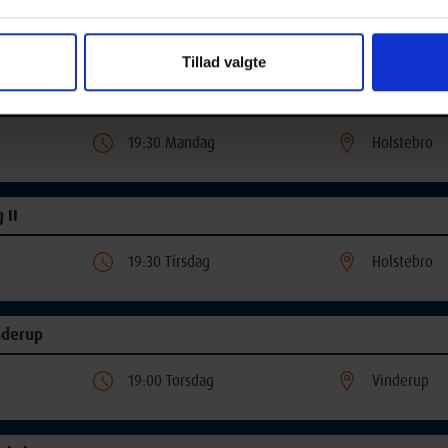
19:30 Tirsdag
Holstebro
Tillad valgte
 I
19:30 Mandag
Holstebro
 II
19:30 Tirsdag
Holstebro
nderup
19:00 Torsdag
Vinderup