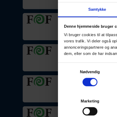
Samtykke
Kvætseteknik - sønd
Denne hjemmeside bruger c
30-08-2026
Vi bruger cookies til at tilpas
vores trafik. Vi deler også 
annonceringspartnere og anal
Keramik for alle - Vi
dem, eller som de har indsaml
03-09-2026
Samtykkevalg
Nødvendig
Klangmeditation- w
04-09-2026
Marketing
Klangmeditation- w