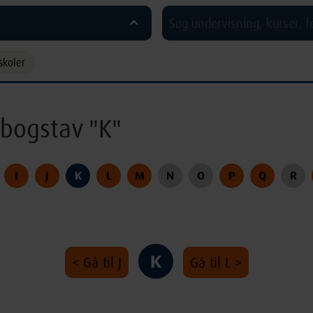
^
skoler
bogstav "K"
I
J
K
L
M
N
O
P
Q
R
K
< Gå til J
Gå til L >