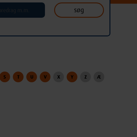
S
T
U
V
X
Y
Z
Æ