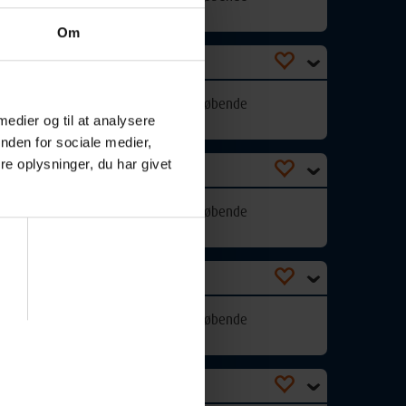
Om
Optager løbende
 medier og til at analysere
nden for sociale medier,
e oplysninger, du har givet
Optager løbende
Optager løbende