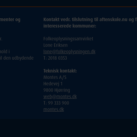
ementer og
Kontakt vedr. tilslutning til aftenskole.nu og f
interesserede kommuner:
r.
Folkeoplysningssamvirket
Lone Eriksen
old i
lone@folkeoplysningen.dk
 til den udbydende
T: 2018 0353
Teknisk kontakt:
Montes A/S
Hedevej 1
9800 Hjørring
web@montes.dk
T: 99 333 900
montes.dk