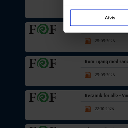
22-09-2026
Afvis
Kom i gang med sang
28-09-2026
Kom i gang med sang
29-09-2026
Keramik for alle - Vi
22-10-2026