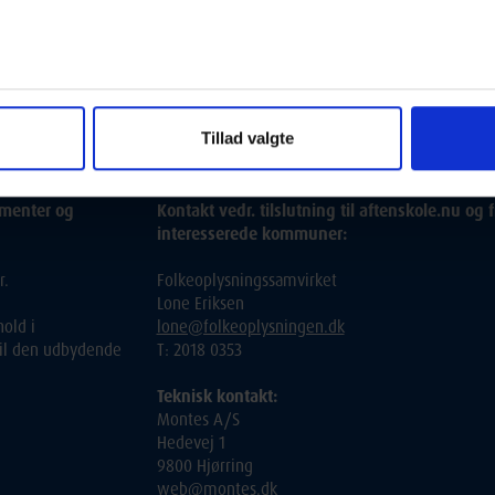
t, eller søgeordet i en kortere sproglig form (fx. "engelsk" i stedet 
Tillad valgte
ementer og
Kontakt vedr. tilslutning til aftenskole.nu og f
interesserede kommuner:
r.
Folkeoplysningssamvirket
Lone Eriksen
old i
lone@folkeoplysningen.dk
 til den udbydende
T: 2018 0353
Teknisk kontakt:
Montes A/S
Hedevej 1
9800 Hjørring
web@montes.dk