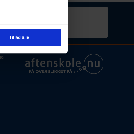
for "engelskundervisning").
Tillad alle
ra