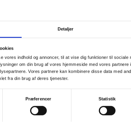
^
skoler
Detaljer
ookies
bogstav "Ø"
se vores indhold og annoncer, til at vise dig funktioner til sociale
oplysninger om din brug af vores hjemmeside med vores partnere i
ysepartnere. Vores partnere kan kombinere disse data med andr
I
J
K
L
M
N
O
P
Q
R
et fra din brug af deres tjenester.
Præferencer
Statistik
Ø
< Gå til Y
Gå til * >