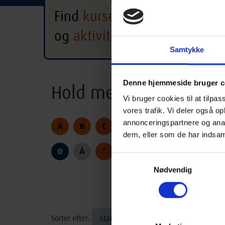
Find
kurser
Holstebro
og
aktiviteter
Alle hold
Alle 
Samtykke
Denne hjemmeside bruger c
Hold med begyndelses
Vi bruger cookies til at tilpas
vores trafik. Vi deler også 
annonceringspartnere og anal
A
B
C
D
E
F
G
H
dem, eller som de har indsaml
Ø
Å
*
Samtykkevalg
Nødvendig
Startdato
Sorter efter: