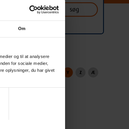
Om
 medier og til at analysere
nden for sociale medier,
e oplysninger, du har givet
S
T
U
V
X
Y
Z
Æ