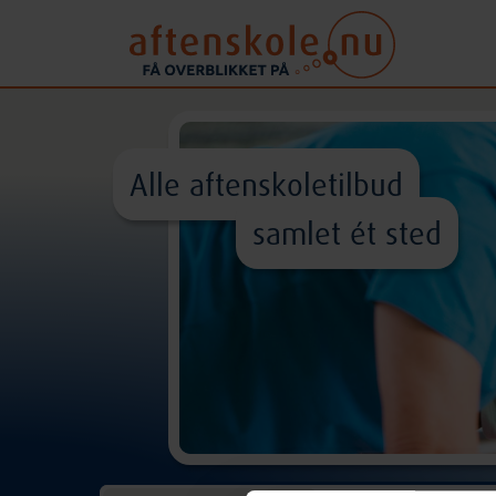
Alle aftenskoletilbud
samlet ét sted