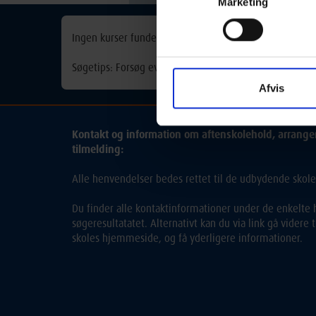
Marketing
Ingen kurser fundet
Søgetips: Forsøg eventuelt med et synonym for søgeorde
Afvis
Kontakt og information om aftenskolehold, arrang
tilmelding:
Alle henvendelser bedes rettet til de udbydende skole
Du finder alle kontaktinformationer under de enkelte h
søgeresultatatet. Alternativt kan du via link gå videre
skoles hjemmeside, og få yderligere informationer.