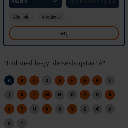
Assens
Alle hold
Alle skoler
Hold med begyndelsesbogstav "A"
A
B
C
D
E
F
G
H
I
J
K
L
M
N
O
P
Q
R
S
T
U
V
X
Y
Z
Æ
Ø
Å
*