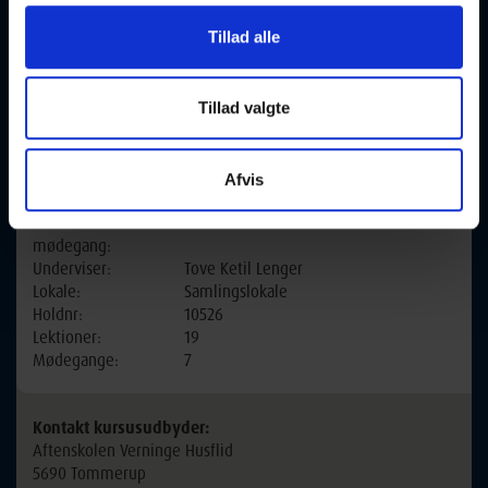
Tillad alle
Undervisningssted:
Huset ved Brylle Skole
Tillad valgte
Tobovej 45
5690 Tommerup
Afvis
Ugedag:
Torsdag
Næste
17-09-2026 kl. 14:00
mødegang:
Underviser:
Tove Ketil Lenger
Lokale:
Samlingslokale
Holdnr:
10526
Lektioner:
19
Mødegange:
7
Kontakt kursusudbyder:
Aftenskolen Verninge Husflid
5690 Tommerup