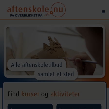
Alle aftenskoletilbud
samlet ét sted
Find
kurser
og
aktiviteter
^