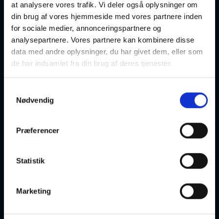
farver og pensler og at
at analysere vores trafik. Vi deler også oplysninger om
turde give slip og hilse det uplanlagte velkommen.
din brug af vores hjemmeside med vores partnere inden
for sociale medier, annonceringspartnere og
Kurset
analysepartnere. Vores partnere kan kombinere disse
henvender sig til såvel begyndere som øvede. Det eneste,
der kræves, er lyst
data med andre oplysninger, du har givet dem, eller som
til at lege med akvarellens muligheder.
de har indsamlet fra din brug af deres tjenester.
Vi
Samtykkevalg
gennemgår de grundlæggende og klassiske teknikker, men
Nødvendig
kaster os også ud i den
nyeste "vilde" måde at male på.
Præferencer
Jeg
har hver gang en udfordring til holdet, men du er også
velkommen til at arbejde
Statistik
med egne projekter.
Underviser: Tove Ketil Lenger telf. 24200625 mail:
Marketing
toveketil@hotmail.com