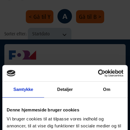
A
< Gå til Y
Gå til B >
Startdato
Sorter efter:
Akvarelmaling 2. halvår
17-09-2026
14:00 Torsdag
Samtykke
Detaljer
Om
Tommerup
Optager løbende
Denne hjemmeside bruger cookies
At
Vi bruger cookies til at tilpasse vores indhold og
male en god akvarel er en balance mellem at styre vand,
annoncer, til at vise dig funktioner til sociale medier og til