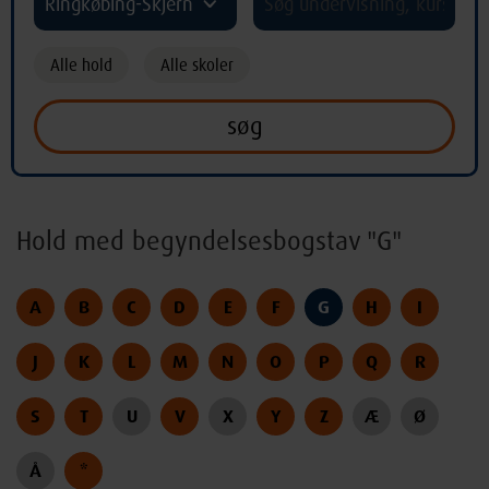
Ringkøbing-Skjern
Alle hold
Alle skoler
Hold med begyndelsesbogstav "G"
A
B
C
D
E
F
G
H
I
J
K
L
M
N
O
P
Q
R
S
T
U
V
X
Y
Z
Æ
Ø
Å
*