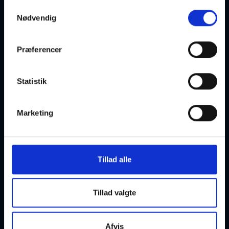
Samtykkevalg
Nødvendig
Groove
Præferencer
07-09-2026
18:00 Mandag
Statistik
Herning
Optager løbende
Marketing
Græsk 1 - for begyndere
Tillad alle
08-09-2026
17:00 Tirsdag
Tillad valgte
Herning
Optager løbende
Afvis