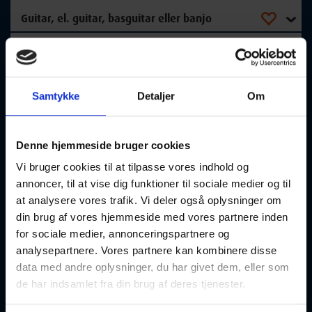
Guitar, el. guitar, basguitar eller banjo
18-08-2026
19:00 Tirsdag
Herning
Optager løbende
Samtykke
Detaljer
Om
Denne hjemmeside bruger cookies
Vi bruger cookies til at tilpasse vores indhold og
annoncer, til at vise dig funktioner til sociale medier og til
at analysere vores trafik. Vi deler også oplysninger om
Grønnegadekoret
din brug af vores hjemmeside med vores partnere inden
for sociale medier, annonceringspartnere og
31-08-2026
09:30 Mandag
analysepartnere. Vores partnere kan kombinere disse
data med andre oplysninger, du har givet dem, eller som
Ringkøbing
Optager løbende
de har indsamlet fra din brug af deres tjenester.