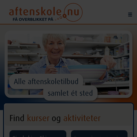
Alle aftenskoletilbud
samlet ét sted
Find
kurser
og
aktiviteter
^