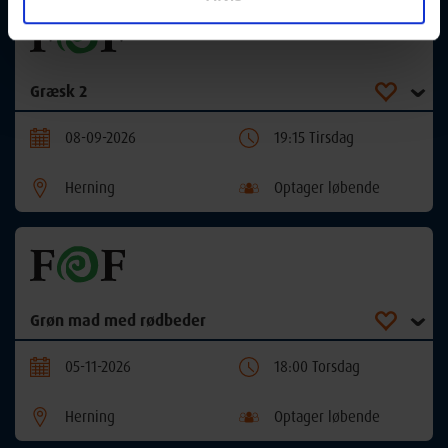
Græsk 2
08-09-2026
19:15 Tirsdag
Herning
Optager løbende
Grøn mad med rødbeder
05-11-2026
18:00 Torsdag
Herning
Optager løbende