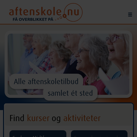
Alle aftenskoletilbud
samlet ét sted
Find
kurser
og
aktiviteter
^