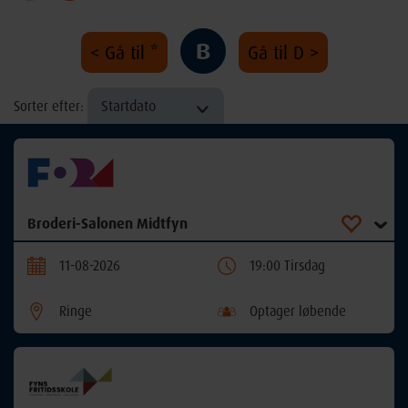
B
< Gå til *
Gå til D >
Startdato
Sorter efter:
Broderi-Salonen Midtfyn
11-08-2026
19:00 Tirsdag
Ringe
Optager løbende