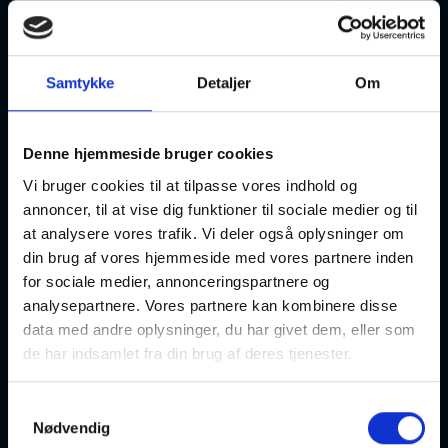
Ringe
Optager løbende
Samtykke
Detaljer
Om
Bevægelseslære/Afspænding i varmt vand
Denne hjemmeside bruger cookies
25-08-2026
16:00 Tirsdag
Vi bruger cookies til at tilpasse vores indhold og
annoncer, til at vise dig funktioner til sociale medier og til
Svendborg
Optager løbende
at analysere vores trafik. Vi deler også oplysninger om
din brug af vores hjemmeside med vores partnere inden
for sociale medier, annonceringspartnere og
analysepartnere. Vores partnere kan kombinere disse
data med andre oplysninger, du har givet dem, eller som
de har indsamlet fra din brug af deres tjenester.
Bevægelseslære/Afspænding i varmt vand
Samtykkevalg
25-08-2026
16:45 Tirsdag
Nødvendig