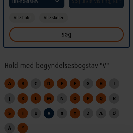
Brønderslev
Alle hold
Alle skoler
Hold med begyndelsesbogstav "V"
A
B
C
D
E
F
G
H
I
J
K
L
M
N
O
P
Q
R
S
T
U
V
X
Y
Z
Æ
Ø
Å
*