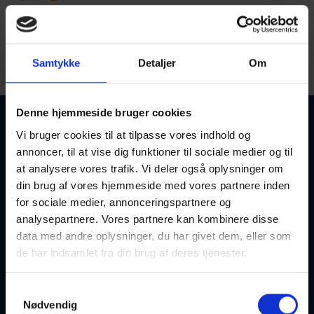
V
< Gå til T
Gå til Y >
Samtykke
Detaljer
Om
Startdato
Sorter efter:
Denne hjemmeside bruger cookies
Vi bruger cookies til at tilpasse vores indhold og
annoncer, til at vise dig funktioner til sociale medier og til
at analysere vores trafik. Vi deler også oplysninger om
Varmtvandstræning
din brug af vores hjemmeside med vores partnere inden
for sociale medier, annonceringspartnere og
11-08-2026
14:15 Tirsdag
analysepartnere. Vores partnere kan kombinere disse
data med andre oplysninger, du har givet dem, eller som
Brønderslev
Optager løbende
de har indsamlet fra din brug af deres tjenester.
Samtykkevalg
Nødvendig