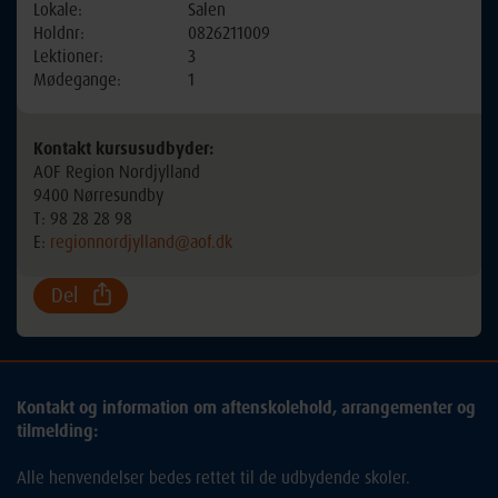
Lokale:
Salen
Holdnr:
0826211009
Lektioner:
3
Mødegange:
1
Kontakt kursusudbyder:
AOF Region Nordjylland
9400 Nørresundby
T: 98 28 28 98
E:
regionnordjylland@aof.dk
Del
Kontakt og information om aftenskolehold, arrangementer og
tilmelding:
Alle henvendelser bedes rettet til de udbydende skoler.