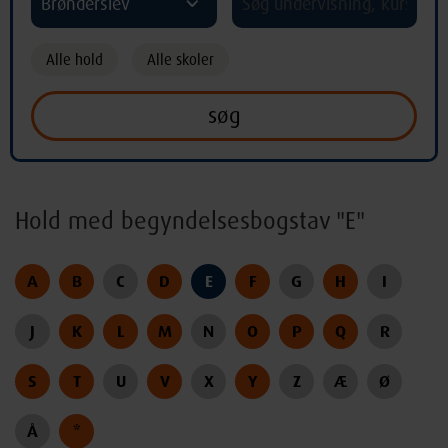
Brønderslev
Alle hold
Alle skoler
Hold med begyndelsesbogstav "E"
A
B
C
D
E
F
G
H
I
J
K
L
M
N
O
P
Q
R
S
T
U
V
X
Y
Z
Æ
Ø
Å
*