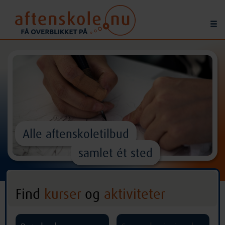
Alle aftenskoletilbud
samlet ét sted
Find
kurser
og
aktiviteter
^