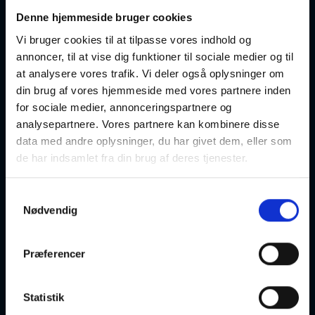
19. oktober
Denne hjemmeside bruger cookies
Katja Schumann, Løkken
Vi bruger cookies til at tilpasse vores indhold og
annoncer, til at vise dig funktioner til sociale medier og til
Intet kan måle sig med cirkusmanegens magi. Lydene, lysets
at analysere vores trafik. Vi deler også oplysninger om
glimt i kostumernes pailletter, duften af savsmuld og
popcorn samt suset, når
din brug af vores hjemmeside med vores partnere inden
cirkusprinsessen gør sin entré.
for sociale medier, annonceringspartnere og
analysepartnere. Vores partnere kan kombinere disse
I foredraget fortæller jeg om livet i cirkus og om sandheden
data med andre oplysninger, du har givet dem, eller som
bag myterne og hverdagen i manegen. For mig er cirkus
de har indsamlet fra din brug af deres tjenester.
mere end glitter og
strudsefjer. Det er en dybt rodfæstet kulturarv og en unik
måde at arbejde med
Samtykkevalg
heste på.
Nødvendig
Jeg fortæller om min barndom i cirkusdynastiet Schumann,
om
Præferencer
min tid i USA og om livet i dag på Cirkusgården i Løkken.
Samtidig kommer jeg
ind på spørgsmålet om, hvordan man viderefører et
Statistik
livsværk, når der ikke er