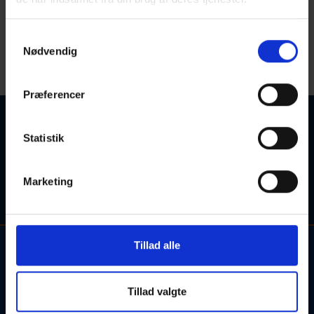
Q
Samtykkevalg
< Gå til P
Gå til R >
Nødvendig
Startdato
Sorter efter:
Præferencer
Ingen kurser fundet
Statistik
Søgetips: Forsøg eventuelt med et synonym for søgeordet,
eller søgeordet i en kortere sproglig form (fx. "engelsk" i
Marketing
stedet for "engelskundervisning").
Tillad alle
Kontakt og information om aftenskolehold, arrangementer og
tilmelding:
Tillad valgte
Alle henvendelser bedes rettet til de udbydende skoler.