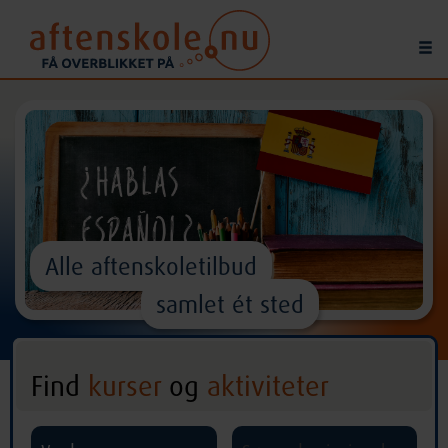
Alle aftenskoletilbud
samlet ét sted
Find
kurser
og
aktiviteter
^