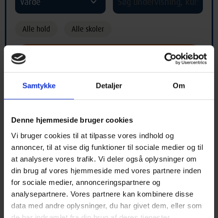
Varde
Alle hold
Alle skoler
Samtykke
Detaljer
Om
Hold med begyndelsesbogstav "Q"
Denne hjemmeside bruger cookies
Vi bruger cookies til at tilpasse vores indhold og
A
B
C
D
E
F
G
H
I
annoncer, til at vise dig funktioner til sociale medier og til
at analysere vores trafik. Vi deler også oplysninger om
J
K
L
M
N
O
P
Q
R
din brug af vores hjemmeside med vores partnere inden
for sociale medier, annonceringspartnere og
S
T
U
V
X
Y
Z
Æ
Ø
analysepartnere. Vores partnere kan kombinere disse
data med andre oplysninger, du har givet dem, eller som
Å
*
de har indsamlet fra din brug af deres tjenester.