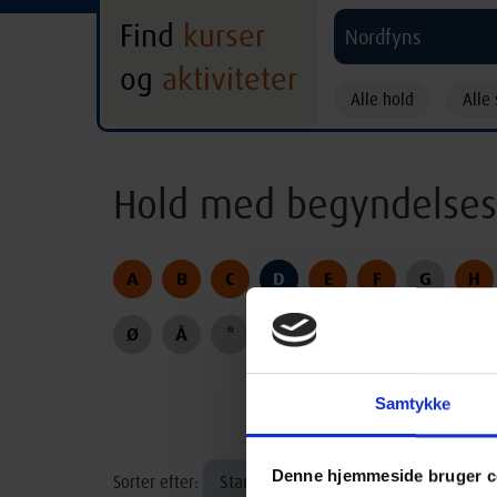
Find
kurser
Nordfyns
og
aktiviteter
Alle hold
Alle 
Hold med begyndelses
A
B
C
D
E
F
G
H
Ø
Å
*
Samtykke
Denne hjemmeside bruger c
Startdato
Sorter efter: