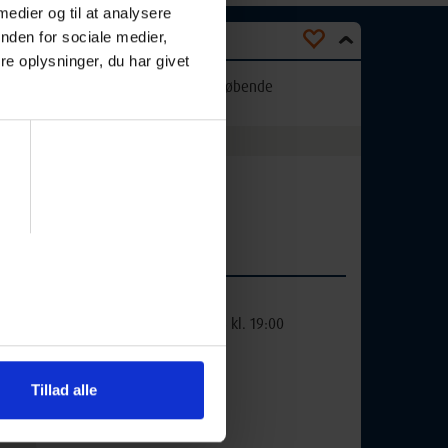
 medier og til at analysere
nden for sociale medier,
e oplysninger, du har givet
Optager løbende
Undervisningssted:
Tingstedet
Vesterled 8
5471 Søndersø
Ugedag:
Torsdag
Næste
29-10-2026 kl. 19:00
mødegang:
Holdnr:
26-240D
Lektioner:
3
Tillad alle
Mødegange:
1