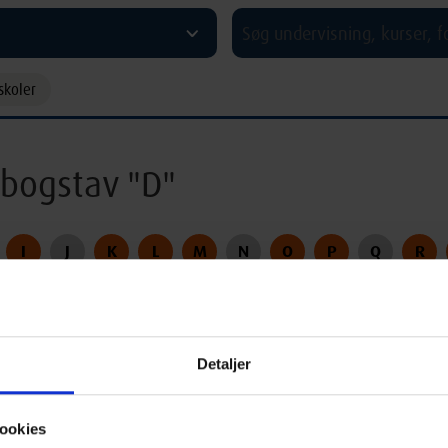
^
skoler
bogstav "D"
I
J
K
L
M
N
O
P
Q
R
Detaljer
D
< Gå til C
Gå til E >
ookies