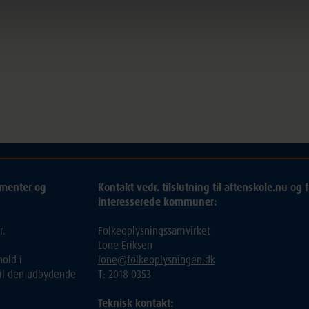
ementer og
Kontakt vedr. tilslutning til aftenskole.nu og f
interesserede kommuner:
r.
Folkeoplysningssamvirket
Lone Eriksen
old i
lone@folkeoplysningen.dk
 til den udbydende
T: 2018 0353
Teknisk kontakt: