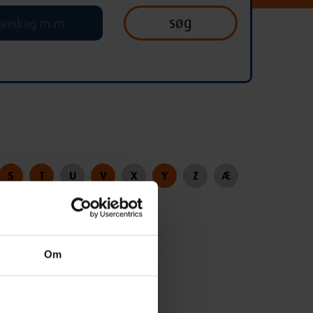
S
T
U
V
X
Y
Z
Æ
Om