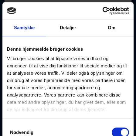
Grindsted
Optager løbende
Samtykke
Detaljer
Om
Denne hjemmeside bruger cookies
Vi bruger cookies til at tilpasse vores indhold og
Kørekort til parforholdet
annoncer, til at vise dig funktioner til sociale medier og til
at analysere vores trafik. Vi deler også oplysninger om
19-08-2026
19:00 Onsdag
din brug af vores hjemmeside med vores partnere inden
for sociale medier, annonceringspartnere og
Billund
Optager løbende
analysepartnere. Vores partnere kan kombinere disse
data med andre oplysninger, du har givet dem, eller som
de har indsamlet fra din brug af deres tjenester.
Samtykkevalg
Nødvendig