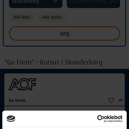
Skanderborg
Alle hold
Alle skoler
"Go Form" - Kursus i Skanderborg
Go Form
13-08-2026
08:15 Torsdag
Skanderborg
Optager løbende