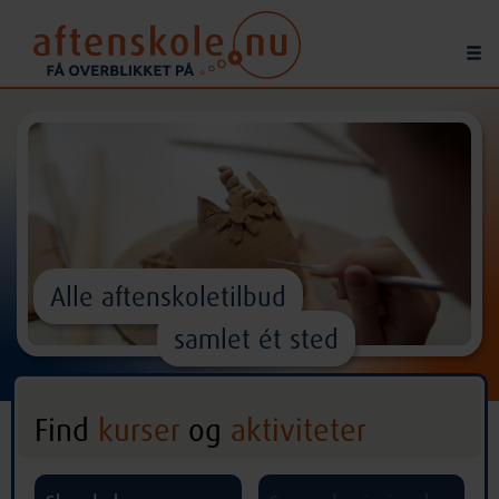
Alle aftenskoletilbud
samlet ét sted
Find
kurser
og
aktiviteter
^