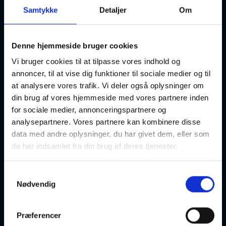
Samtykke
Detaljer
Om
For dig der vil holde din krop bevægelig og i gang.
Timen foregår i godt selskab med god energi og musik som
Denne hjemmeside bruger cookies
understøttende redskab.
Vi bruger cookies til at tilpasse vores indhold og
Der arbejdes med øvelser for hele kroppen. Styrke- og
pulsøvelser, så muskelspændinger løsnes op og alle led
annoncer, til at vise dig funktioner til sociale medier og til
smøres. Gennem koordination og balance opnås
at analysere vores trafik. Vi deler også oplysninger om
kropsbevidsthed og en bedre kropsholdning. Timen slutter
din brug af vores hjemmeside med vores partnere inden
med ud spænding og afspænding til afstressende musik.GO
for sociale medier, annonceringspartnere og
FORM er i frisk tempo. Holdet med absolut svedgaranti og
analysepartnere. Vores partnere kan kombinere disse
velvære.
data med andre oplysninger, du har givet dem, eller som
de har indsamlet fra din brug af deres tjenester.
Samtykkevalg
Nødvendig
Undervisningssted:
AOF
Præferencer
Asylgade 18