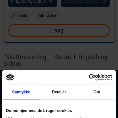
Ringkøbing-Skjern
Alle hold
Alle skoler
"Skaftevævning" - Kursus i Ringkøbing-
Skjern
Samtykke
Detaljer
Om
Skaftevævning
01-09-2026
19:00 Tirsdag
Denne hjemmeside bruger cookies