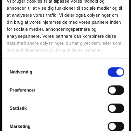
Vi bruger cookies til at tilpasse vores indhold og
Herning
Optager løbende
annoncer, til at vise dig funktioner til sociale medier og til
at analysere vores trafik. Vi deler også oplysninger om
din brug af vores hjemmeside med vores partnere inden
for sociale medier, annonceringspartnere og
analysepartnere. Vores partnere kan kombinere disse
data med andre oplysninger, du har givet dem, eller som
Undervisningssted:
de har indsamlet fra din brug af deres tjenester.
Arnborg-Kølkær Skole afd. Kølk
Vestermarken 3
Samtykkevalg
7400 Herning
Nødvendig
Ugedag:
Tirsdag
Næste
01-09-2026 kl. 19:00
Præferencer
mødegang:
Underviser:
Lone Jensen
Statistik
Holdnr:
48445
Lektioner:
60
Mødegange:
20
Marketing