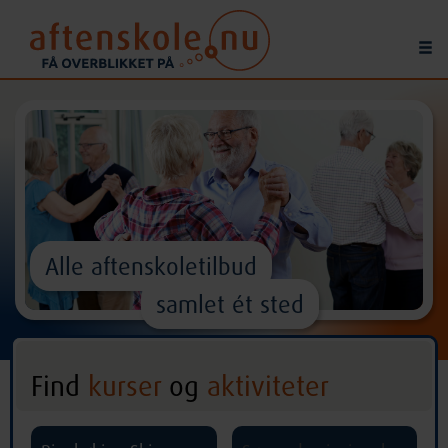
Alle aftenskoletilbud
samlet ét sted
Find
kurser
og
aktiviteter
^