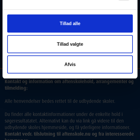
Kontakt kursusudbyder:
FOF Herning
7400 Herning
Tillad alle
T: 97 22 47 44
E:
info@fofherning.dk
Tillad valgte
Del
Afvis
Kontakt og information om aftenskolehold, arrangementer og
tilmelding:
Alle henvendelser bedes rettet til de udbydende skoler.
Du finder alle kontaktinformationer under de enkelte hold i
søgeresultatatet. Alternativt kan du via link gå videre til den
udbydende skoles hjemmeside, og få yderligere informationer.
Kontakt vedr. tilslutning til aftenskole.nu og fra interesserede