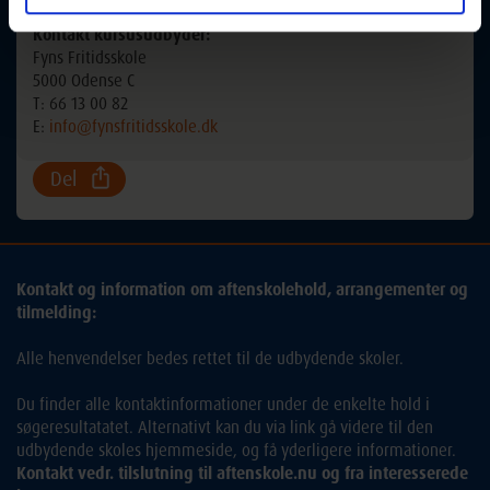
Kontakt kursusudbyder:
Fyns Fritidsskole
5000 Odense C
T: 66 13 00 82
E:
info@fynsfritidsskole.dk
Del
Kontakt og information om aftenskolehold, arrangementer og
tilmelding:
Alle henvendelser bedes rettet til de udbydende skoler.
Du finder alle kontaktinformationer under de enkelte hold i
søgeresultatatet. Alternativt kan du via link gå videre til den
udbydende skoles hjemmeside, og få yderligere informationer.
Kontakt vedr. tilslutning til aftenskole.nu og fra interesserede