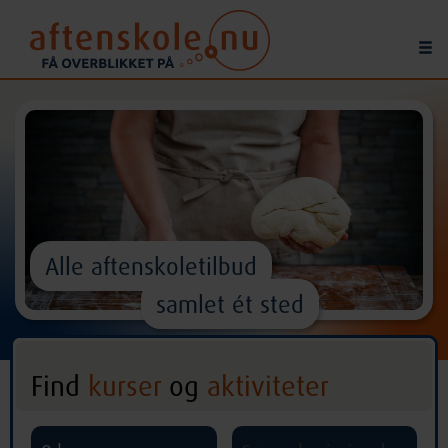
Alle aftenskoletilbud
samlet ét sted
Find
kurser
og
aktiviteter
^