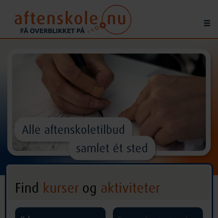
Alle aftenskoletilbud
samlet ét sted
Find
kurser
og
aktiviteter
^