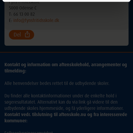
Fyns Fritidsskole
5000 Odense C
T: 66 13 00 82
E:
info@fynsfritidsskole.dk
Del
Kontakt og information om aftenskolehold, arrangementer og
tilmelding:
Alle henvendelser bedes rettet til de udbydende skoler.
Du finder alle kontaktinformationer under de enkelte hold i
søgeresultatatet. Alternativt kan du via link gå videre til den
udbydende skoles hjemmeside, og få yderligere informationer.
Kontakt vedr. tilslutning til aftenskole.nu og fra interesserede
kommuner: