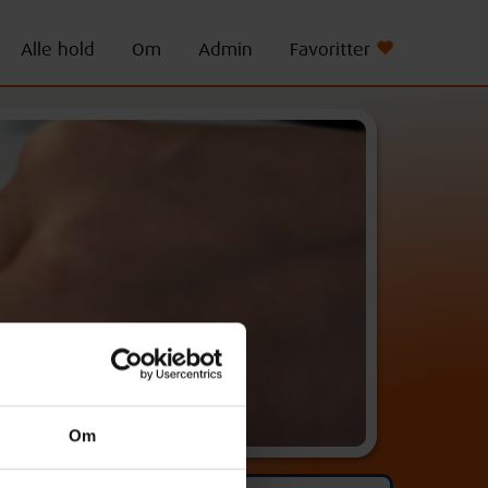
Alle hold
Om
Admin
Favoritter
Om