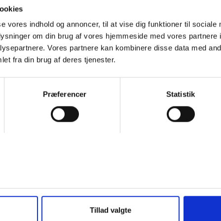
ookies
^
se vores indhold og annoncer, til at vise dig funktioner til sociale
oplysninger om din brug af vores hjemmeside med vores partnere i
skoler
ysepartnere. Vores partnere kan kombinere disse data med andr
et fra din brug af deres tjenester.
Præferencer
Statistik
t, eller søgeordet i en kortere sproglig form (fx. "engelsk" i stedet 
ementer og
Kontakt vedr. tilslutning til aftenskole.nu og f
interesserede kommuner:
r.
Folkeoplysningssamvirket
Tillad valgte
Lone Eriksen