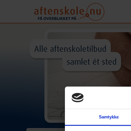
Alle aftenskoletilbud
samlet ét sted
Samtykke