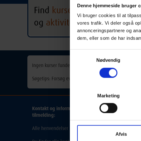
Denne hjemmeside bruger c
Find
kurser
Odense
Vi bruger cookies til at tilpas
og
aktiviteter
vores trafik. Vi deler også 
Alle hold
Alle 
annonceringspartnere og anal
dem, eller som de har indsaml
Samtykkevalg
Nødvendig
Ingen kurser fundet
Søgetips: Forsøg eventuelt med et synonym for søgeorde
Marketing
Kontakt og information om aftenskolehold, arrang
tilmelding:
Alle henvendelser bedes rettet til de udbydende skole
Afvis