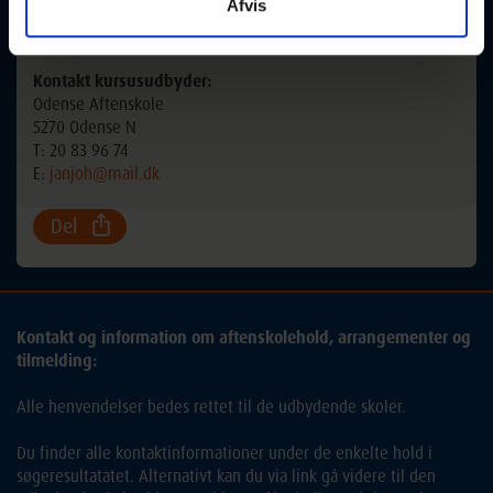
Afvis
Mødegange:
5
Kontakt kursusudbyder:
Odense Aftenskole
5270 Odense N
T: 20 83 96 74
E:
janjoh@mail.dk
Del
Kontakt og information om aftenskolehold, arrangementer og
tilmelding:
Alle henvendelser bedes rettet til de udbydende skoler.
Du finder alle kontaktinformationer under de enkelte hold i
søgeresultatatet. Alternativt kan du via link gå videre til den