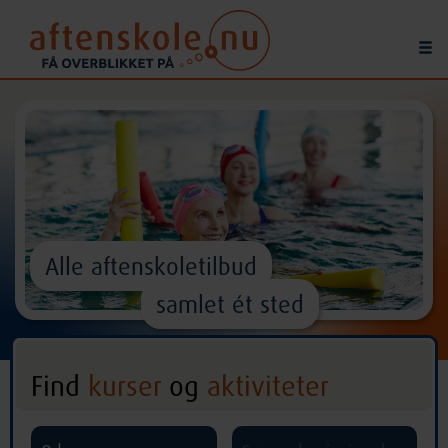
Alle aftenskoletilbud
samlet ét sted
Find
kurser
og
aktiviteter
^