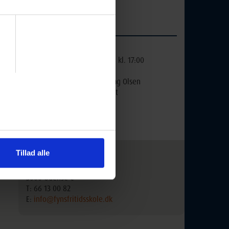
Pakhusgården
Pakhusgården 18
5000 Odense C
abe
vejr
Ugedag:
Fredag
 en
Næste
02-10-2026 kl. 17:00
mødegang:
r
Underviser:
Lisbeth Krag Olsen
Lokale:
Værkstedet
Holdnr:
626E204
Lektioner:
17
Mødegange:
3
Tillad alle
Kontakt kursusudbyder:
Fyns Fritidsskole
5000 Odense C
T: 66 13 00 82
E:
info@fynsfritidsskole.dk