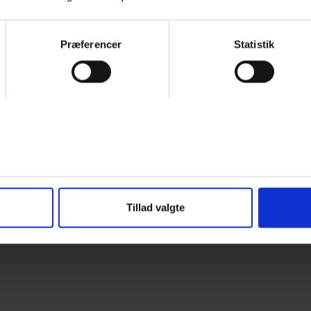
 formgive en model i ler. Gennem fælles samtale og oplæg arbejder vi
nter som rundinger, huller, buer og bevægelse i formen.
agers lermodel overfører vi idéen til gasbeton og går i gang med at sk
Præferencer
Statistik
e materiale.Du lærer at:Hugge, slibe og pudse gasbetonArbejde
ur ud fra din egen skitseOverfladebehandle gasbeton, så det kan tåle 
øje flere stykker gasbeton til én samlet formMange vælger at skabe
det er helt op til dig, hvad du ønsker at udtrykke.
d samtale om form og muligheder – og hvad næste skridt kunne være fo
vede - max. 8 deltagere med god tid til individuel vejledning.
Tillad valgte