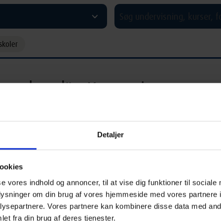
^
skoler
 weekend" - Kursus i
Detaljer
 - weekend
17:00 Fredag
Odense C
ookies
se vores indhold og annoncer, til at vise dig funktioner til sociale
oplysninger om din brug af vores hjemmeside med vores partnere i
 weekendkursus for dig, der vil arbejde med skulptur fra idé til
ysepartnere. Vores partnere kan kombinere disse data med andr
 over tre dage: fredag aften kl. 17.00–20.00, lørdag og søndag kl. 10.00
et fra din brug af deres tjenester.