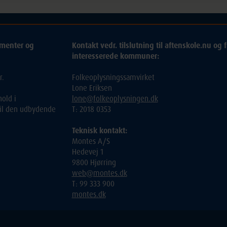
ementer og
Kontakt vedr. tilslutning til aftenskole.nu og f
interesserede kommuner:
r.
Folkeoplysningssamvirket
Lone Eriksen
old i
lone@folkeoplysningen.dk
 til den udbydende
T: 2018 0353
Teknisk kontakt:
Montes A/S
Hedevej 1
9800 Hjørring
web@montes.dk
T: 99 333 900
montes.dk