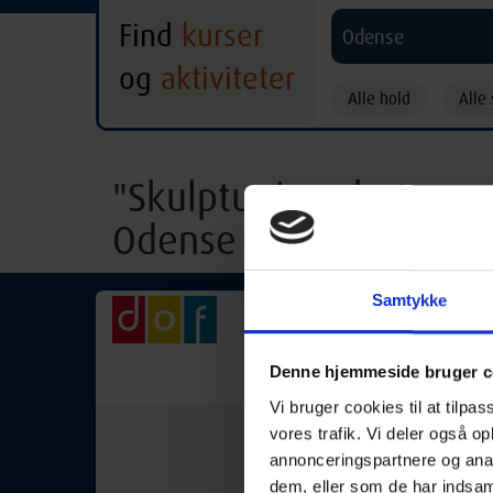
Find
kurser
Odense
og
aktiviteter
Alle hold
Alle 
"Skulptur i gasbeton -
Odense
Samtykke
Skulptur i gasbeton
02-10-2026
Denne hjemmeside bruger c
Vi bruger cookies til at tilpas
vores trafik. Vi deler også 
Et intensivt og kreativt
annonceringspartnere og anal
form.Kurset strækker sig
dem, eller som de har indsaml