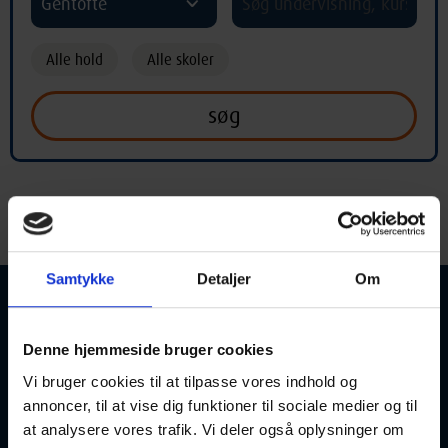
Gentofte
Alle hold
Alle skoler
"Lær at tegne – begyndere og letøvede"
- Kursus i Gentofte
Samtykke
Detaljer
Om
Denne hjemmeside bruger cookies
Lær at tegne – begyndere og letøvede
Vi bruger cookies til at tilpasse vores indhold og
annoncer, til at vise dig funktioner til sociale medier og til
24-10-2026
10:00 Lørdag
at analysere vores trafik. Vi deler også oplysninger om