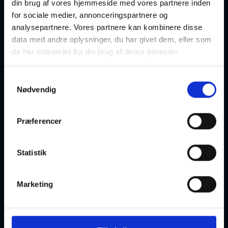
din brug af vores hjemmeside med vores partnere inden
Hellerup
Optager løbende
for sociale medier, annonceringspartnere og
analysepartnere. Vores partnere kan kombinere disse
data med andre oplysninger, du har givet dem, eller som
de har indsamlet fra din brug af deres tjenester.
Lær at tegne – begyndere og letøvede
Samtykkevalg
Nødvendig
14-11-2026
10:00 Lørdag
Præferencer
Hellerup
Optager løbende
Statistik
Marketing
Lær at tegne – begyndere og letøvede
28-11-2026
10:00 Lørdag