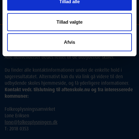
Tillad alle
Kongens Lyngby
Optager løbende
Tillad valgte
Kontakt og information om aftenskolehold, arrangementer og
Afvis
tilmelding:
Alle henvendelser bedes rettet til de udbydende skoler.
Du finder alle kontaktinformationer under de enkelte hold i
søgeresultatatet. Alternativt kan du via link gå videre til den
udbydende skoles hjemmeside, og få yderligere informationer.
Kontakt vedr. tilslutning til aftenskole.nu og fra interesserede
kommuner:
Folkeoplysningssamvirket
Lone Eriksen
lone@folkeoplysningen.dk
T: 2018 0353