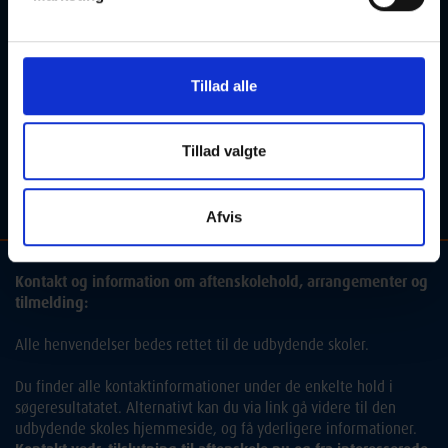
Kontakt kursusudbyder:
FOF København og Nordsjælland
Tillad alle
2920 Charlottenlund
T: 45 96 01 00
E:
hej@fof-kn.dk
Tillad valgte
Del
Afvis
Kontakt og information om aftenskolehold, arrangementer og
tilmelding:
Alle henvendelser bedes rettet til de udbydende skoler.
Du finder alle kontaktinformationer under de enkelte hold i
søgeresultatatet. Alternativt kan du via link gå videre til den
udbydende skoles hjemmeside, og få yderligere informationer.