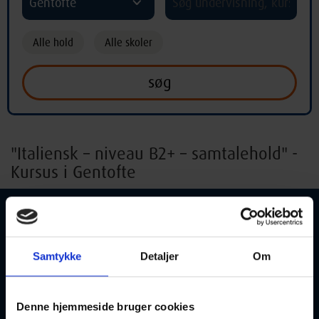
Gentofte
Alle hold
Alle skoler
"Italiensk – niveau B2+ – samtalehold" -
Kursus i Gentofte
Samtykke
Detaljer
Om
Italiensk – niveau B2+ – samtalehold
03-10-2026
10:00 Lørdag
Denne hjemmeside bruger cookies