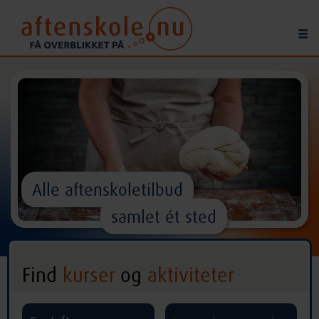
Alle aftenskoletilbud
samlet ét sted
Find
kurser
og
aktiviteter
^