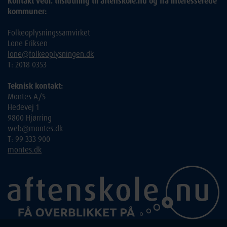
Kontakt vedr. tilslutning til aftenskole.nu og fra interesserede
kommuner:
Folkeoplysningssamvirket
Lone Eriksen
lone@folkeoplysningen.dk
T: 2018 0353
Teknisk kontakt:
Montes A/S
Hedevej 1
9800 Hjørring
web@montes.dk
T: 99 333 900
montes.dk