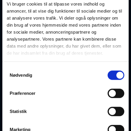
Vi bruger cookies til at tilpasse vores indhold og
Kongens Lyngby
Optager løbende
annoncer, til at vise dig funktioner til sociale medier og til
at analysere vores trafik. Vi deler også oplysninger om
din brug af vores hjemmeside med vores partnere inden
for sociale medier, annonceringspartnere og
analysepartnere. Vores partnere kan kombinere disse
data med andre oplysninger, du har givet dem, eller som
Undervisningssted:
de har indsamlet fra din brug af deres tjenester.
Lyngby, Jernbanepladsen
Jernbanepladsen 14, 1.sal
2800 Kongens Lyngby
Samtykkevalg
Nødvendig
Ugedag:
Lørdag
Næste
03-10-2026 kl. 10:00
Præferencer
mødegang:
Underviser:
Vibeke Ghiorzi
Lokale:
Lok.4
Statistik
Holdnr:
26260964
Lektioner:
16
Mødegange:
8
Marketing