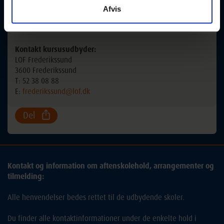
Lektioner:
44
Afvis
Mødegange:
29
Kontakt kursusudbyder:
LOF Frederikssund
3600 Frederikssund
T: 52 38 08 88
E:
frederikssund@lof.dk
Del
Kontakt og information om aftenskolehold, arrangementer og
tilmelding:
Alle henvendelser bedes rettet til de udbydende skoler.
Du finder alle kontaktinformationer under de enkelte hold i