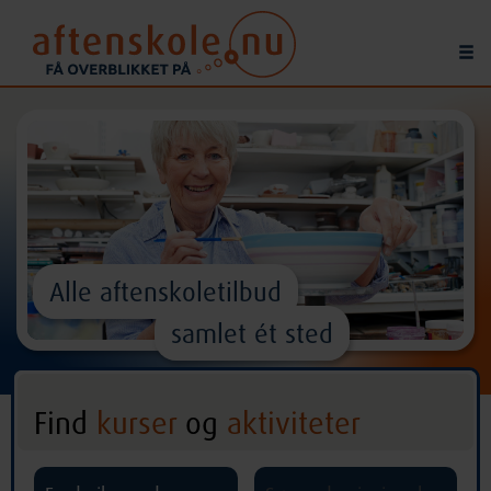
Alle aftenskoletilbud
samlet ét sted
Find
kurser
og
aktiviteter
^