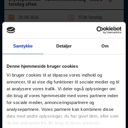
torsdag aften
20-08-2026
17:30 Torsdag
Frederikssund
Optager løbende
Samtykke
Detaljer
Om
💗 Varmtvandstræning for brystopererede kvinder Dette hold
er særligt tilrettelagt for kvinder, der har gennemgået en
brystoperation – med fokus på at genopbygge styrke,
Denne hjemmeside bruger cookies
bevægelighed og balance i kroppen. Træningen hjælper dig
med at kompensere for følgerne af operationen og
Vi bruger cookies til at tilpasse vores indhold og
forebygge skæv holdning og unødig belastning af kroppens
annoncer, til at vise dig funktioner til sociale medier og til
øvrige led. 🌿🧘‍♀️ Vi starter med en blid opvarmning i det
at analysere vores trafik. Vi deler også oplysninger om
varme vand, hvor kroppen får lov at vågne. Herefter arbejder
din brug af vores hjemmeside med vores partnere inden
vi hele kroppen igennem med særligt fokus på:
for sociale medier, annonceringspartnere og
• Stræk og bevægelse i det opererede område 🤲
analysepartnere. Vores partnere kan kombinere disse
• Gode venepumpeøvelser for bedre blodcirkulation ❤️
• Holdningskorrigerende og styrkende øvelser 💪💦
data med andre oplysninger, du har givet dem, eller som
Vandets opdrift gør det nemmere og mere behageligt at
de har indsamlet fra din brug af deres tjenester.