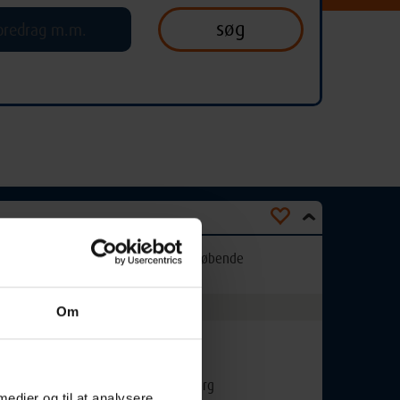
Optager løbende
Om
Undervisningssted:
er
Hørvævsmuseet
Nårupvej 30, 5620 Glamsbjerg
 medier og til at analysere