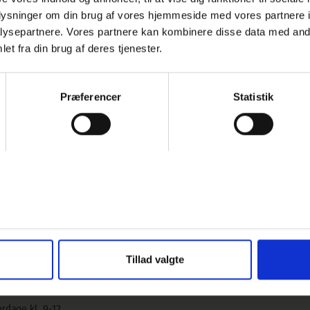
:
oplysninger om din brug af vores hjemmeside med vores partnere i
ysepartnere. Vores partnere kan kombinere disse data med andr
rdvævens historie og betydning
rtene banede vejen for de første computere
et fra din brug af deres tjenester.
ag 5-bindig satin – og hvorfor netop denne bindingstype er god
 hulkort laves, og hvordan de styrer væven
 en håndjacquardvæv og museets maskinvæve
Præferencer
Statistik
vilke kræfter trækker væven, og hvordan styres hele systemet?
ding, reparation og generel forståelse af vævens opbygning
gsmål og fordybelse undervejs. Vi går så langt, som gruppen og tiden
g mulighed for at komme helt tæt på teknikken.
eriis, der har vævet på kontramarchvæve i 35 år. Og som de seneste 15
 fejlfinding, analyse og reparation af Hørvævsmuseets maskinvæve.
t lære af en erfaren fagmand på området.
ltagere på Hørvævsmuseet har adgang til tekøkken med køleskab og
ve kaffe eller te, men I må selv medbringe noget at spise til - evt. lav
Tillad valgte
fentlige transportmidler: se her
rdage kl. 9-12