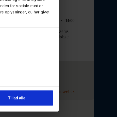
5620 Glamsbjerg
nden for sociale medier,
e oplysninger, du har givet
Ugedag:
Lørdag
Næste
19-09-2026 kl. 14:00
mødegang:
Underviser:
Anders Hasseriis
Lokale:
Udstillingslokale
Holdnr:
260918
Lektioner:
4
Mødegange:
1
 år
Kontakt kursusudbyder:
Hørvævsmuseet
5620 Glamsbjerg
T: 64 72 28 85
e
E:
aftenskolen@hoervaevsmuseet.dk
Tillad alle