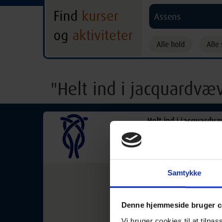
Find
kurser
Assens
og
aktiviteter
Alle hold
Alle 
"Helt ind i jacquardvæ
Helt ind i jacquardv
19-09-2026
Samtykke
Væveteknisk kursus
Kom med helt ind i mas
for alle med teknisk in
Denne hjemmeside bruger c
eller bare er nysgerrig 
Vi bruger cookies til at tilpas