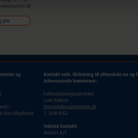
rvævsmuseet.dk
ementer og
Kontakt vedr. tilslutning til aftenskole.nu og f
interesserede kommuner:
r.
Folkeoplysningssamvirket
Lone Eriksen
old i
lone@folkeoplysningen.dk
 til den udbydende
T: 2018 0353
Teknisk kontakt:
Montes A/S