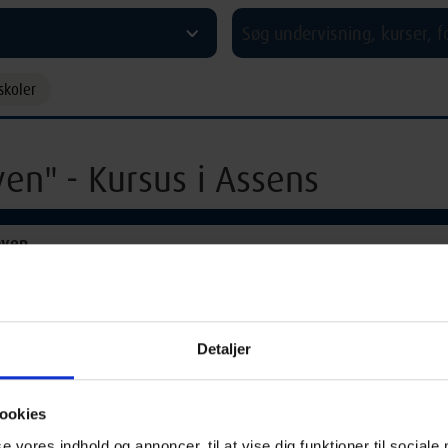
^
skoler
ven" - Kursus i Assens
æven
14:00 Lørdag
Glamsbjerg
Detaljer
kinrummet og oplev, hvordan en jacquardvæv fungerer. Dette kursus 
teresse – uanset om du ved noget om vævning, er teknisk interesseret
ookies
på hulkortenes oprindelse.
se vores indhold og annoncer, til at vise dig funktioner til sociale