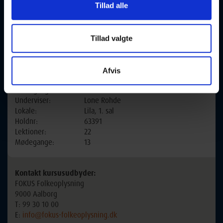
Tillad alle
Undervisningssted:
FOKUS, Strandvejen 19
Tillad valgte
9000 Aalborg
Ugedag:
Onsdag
Afvis
Næste
26-08-2026 kl. 09:45
mødegang:
Underviser:
Lone Rohde
Lokale:
Lila, 1. sal
Holdnr:
63391
Lektioner:
22
Mødegange:
13
Kontakt kursusudbyder:
FOKUS Folkeoplysning
9000 Aalborg
T: 99 30 10 00
E:
info@fokus-folkeoplysning.dk