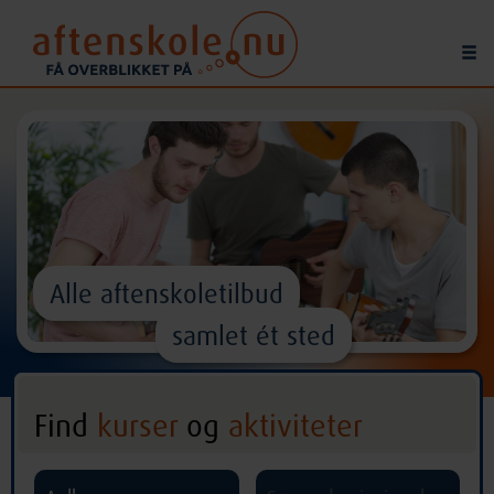
Alle aftenskoletilbud
samlet ét sted
Find
kurser
og
aktiviteter
^