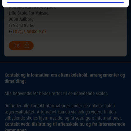
Kontakt kursusudbyder:
Lille Skole For Voksne
9000 Aalborg
T: 98 13 80 66
E:
lsfv@sindskole.dk
Del
Kontakt og information om aftenskolehold, arrangementer og
tilmelding:
Alle henvendelser bedes rettet til de udbydende skoler.
Du finder alle kontaktinformationer under de enkelte hold i
søgeresultatatet. Alternativt kan du via link gå videre til den
udbydende skoles hjemmeside, og få yderligere informationer.
Kontakt vedr. tilslutning til aftenskole.nu og fra interesserede
kommuner: