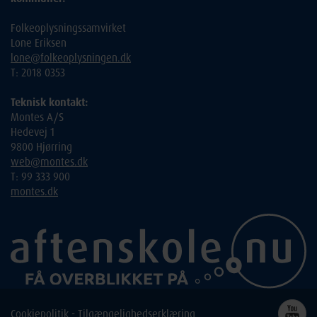
Folkeoplysningssamvirket
Lone Eriksen
lone@folkeoplysningen.dk
T: 2018 0353
Teknisk kontakt:
Montes A/S
Hedevej 1
9800 Hjørring
web@montes.dk
T: 99 333 900
montes.dk
Cookiepolitik
-
Tilgængelighedserklæring