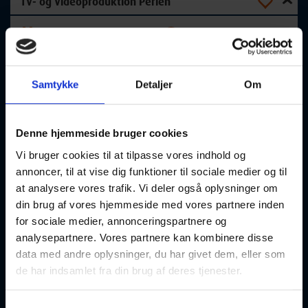
TV- og Videoproduktion Perlen
13-08-2026
12:30 Torsdag
Aalborg
Optager løbende
Samtykke
Detaljer
Om
TV- og videoproduktion.
Denne hjemmeside bruger cookies
Nu har du muligheden for at samle dit eget kamerahold,
Vi bruger cookies til at tilpasse vores indhold og
filme til din egen
filmkanal og møde en masse spændende mennesker!
annoncer, til at vise dig funktioner til sociale medier og til
Du lærer at filme, redigere, interviewe andre mennesker og
at analysere vores trafik. Vi deler også oplysninger om
du får chancen for
din brug af vores hjemmeside med vores partnere inden
at stå både foran og bagved kameraet.
for sociale medier, annonceringspartnere og
I kommer ud til forskellige events – I får pressekort på og
analysepartnere. Vores partnere kan kombinere disse
oplever hvordan
data med andre oplysninger, du har givet dem, eller som
rigtige pressefolk arbejder!
de har indsamlet fra din brug af deres tjenester.
Du behøver ikke, at have arbejdet med TV før – vi starter helt
fra bunden ,
så alle kan være med.
Samtykkevalg