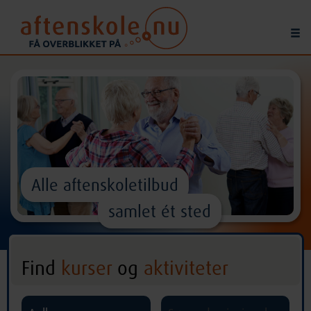
Alle aftenskoletilbud
samlet ét sted
Find
kurser
og
aktiviteter
^