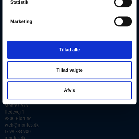
tilmelding:
Statistik
Alle henvendelser bedes rettet til de udbydende skoler.
Marketing
Du finder alle kontaktinformationer under de enkelte hold i
søgeresultatatet. Alternativt kan du via link gå videre til den
udbydende skoles hjemmeside, og få yderligere informationer.
Kontakt vedr. tilslutning til aftenskole.nu og fra interesserede
Tillad alle
kommuner:
Folkeoplysningssamvirket
Tillad valgte
Lone Eriksen
lone@folkeoplysningen.dk
T: 2018 0353
Afvis
Teknisk kontakt:
Montes A/S
Hedevej 1
9800 Hjørring
web@montes.dk
T: 99 333 900
montes.dk