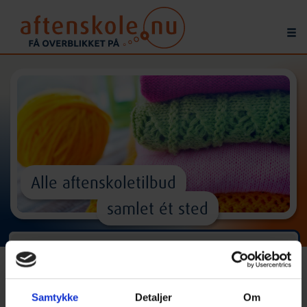
Alle aftenskoletilbud
samlet ét sted
Find
kurser
og
aktiviteter
^
Samtykke
Detaljer
Om