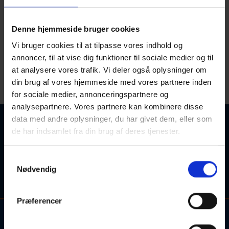
Roskilde
Denne hjemmeside bruger cookies
Alle hold
Alle skoler
Vi bruger cookies til at tilpasse vores indhold og
annoncer, til at vise dig funktioner til sociale medier og til
at analysere vores trafik. Vi deler også oplysninger om
din brug af vores hjemmeside med vores partnere inden
for sociale medier, annonceringspartnere og
analysepartnere. Vores partnere kan kombinere disse
data med andre oplysninger, du har givet dem, eller som
Ingen kurser fundet
de har indsamlet fra din brug af deres tjenester.
Søgetips: Forsøg eventuelt med et synonym for søgeordet,
Samtykkevalg
eller søgeordet i en kortere sproglig form (fx. "engelsk" i
Nødvendig
stedet for "engelskundervisning").
Præferencer
Kontakt og information om aftenskolehold, arrangementer og