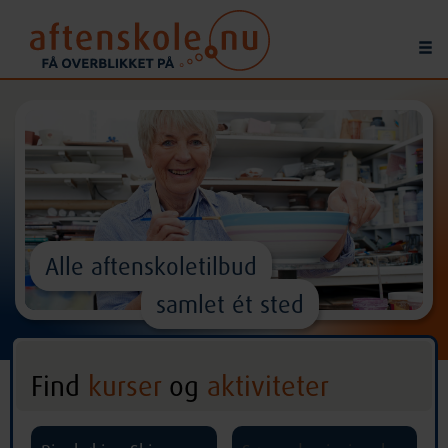
Alle aftenskoletilbud
samlet ét sted
Find
kurser
og
aktiviteter
^