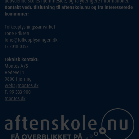
udbydende skoles hjemmeside, og få yderligere informationer.
Kontakt vedr. tilslutning til aftenskole.nu og fra interesserede
kommuner:
Folkeoplysningssamvirket
Lone Eriksen
lone@folkeoplysningen.dk
T: 2018 0353
Teknisk kontakt:
Montes A/S
Hedevej 1
9800 Hjørring
web@montes.dk
T: 99 333 900
montes.dk