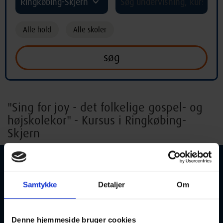
Ringkøbing-Skjern
Alle hold
Alle skoler
"Sing for joy - det folkelige gospel- og
højskolekor" - Kursus i Ringkøbing-
Skjern
Samtykke
Detaljer
Om
Sing for joy - det folkelige gospel- og
højskolekor
Denne hjemmeside bruger cookies