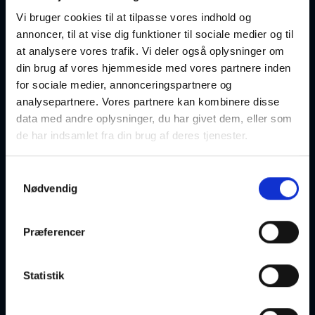
19-08-2026
19:00 Onsdag
Vi bruger cookies til at tilpasse vores indhold og
annoncer, til at vise dig funktioner til sociale medier og til
Herning
Optager løbende
at analysere vores trafik. Vi deler også oplysninger om
din brug af vores hjemmeside med vores partnere inden
for sociale medier, annonceringspartnere og
analysepartnere. Vores partnere kan kombinere disse
data med andre oplysninger, du har givet dem, eller som
de har indsamlet fra din brug af deres tjenester.
Undervisningssted:
Herning Kirke
Samtykkevalg
Ø. Kirkevej
Nødvendig
7400 Herning
Præferencer
Ugedag:
Onsdag
Næste
19-08-2026 kl. 19:00
mødegang:
Statistik
Underviser:
Ole Jørgensen
Holdnr:
48518
Lektioner:
36