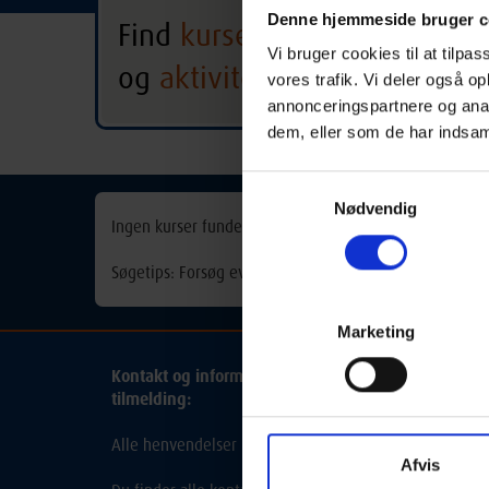
Denne hjemmeside bruger c
Find
kurser
Frederikssund
Vi bruger cookies til at tilpas
og
aktiviteter
vores trafik. Vi deler også 
Alle hold
Alle 
annonceringspartnere og anal
dem, eller som de har indsaml
Samtykkevalg
Nødvendig
Ingen kurser fundet
Søgetips: Forsøg eventuelt med et synonym for søgeorde
Marketing
Kontakt og information om aftenskolehold, arrang
tilmelding:
Alle henvendelser bedes rettet til de udbydende skole
Afvis