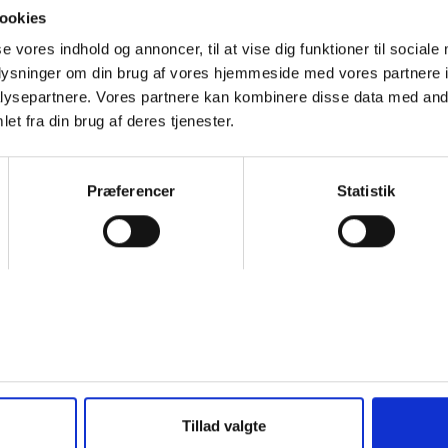
ookies
^
se vores indhold og annoncer, til at vise dig funktioner til sociale
oplysninger om din brug af vores hjemmeside med vores partnere i
skoler
ysepartnere. Vores partnere kan kombinere disse data med andr
et fra din brug af deres tjenester.
Præferencer
Statistik
t, eller søgeordet i en kortere sproglig form (fx. "engelsk" i stedet 
ementer og
Kontakt vedr. tilslutning til aftenskole.nu og f
interesserede kommuner:
r.
Folkeoplysningssamvirket
Tillad valgte
Lone Eriksen