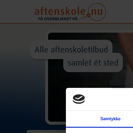
Alle aftenskoletilbud
samlet ét sted
Samtykke