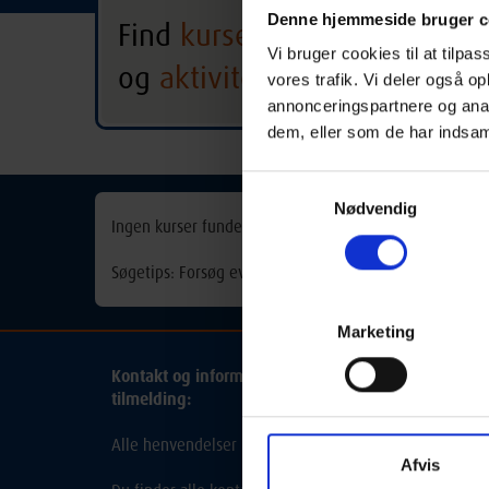
Denne hjemmeside bruger c
Find
kurser
Frederiksberg
Vi bruger cookies til at tilpas
og
aktiviteter
vores trafik. Vi deler også 
Alle hold
Alle 
annonceringspartnere og anal
dem, eller som de har indsaml
Samtykkevalg
Nødvendig
Ingen kurser fundet
Søgetips: Forsøg eventuelt med et synonym for søgeorde
Marketing
Kontakt og information om aftenskolehold, arrang
tilmelding:
Alle henvendelser bedes rettet til de udbydende skole
Afvis