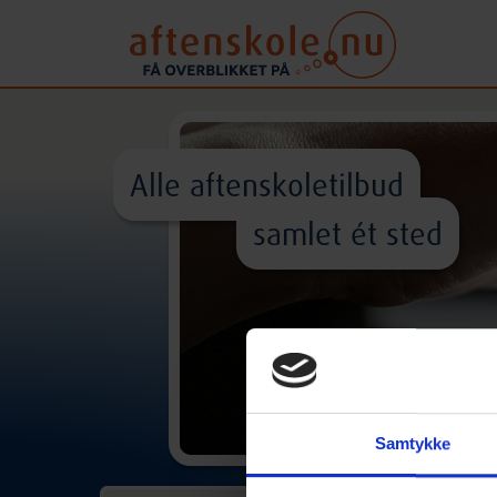
Alle aftenskoletilbud
samlet ét sted
Samtykke