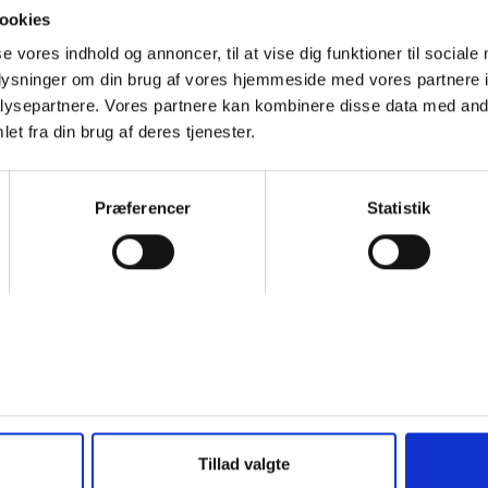
ookies
^
se vores indhold og annoncer, til at vise dig funktioner til sociale
oplysninger om din brug af vores hjemmeside med vores partnere i
skoler
ysepartnere. Vores partnere kan kombinere disse data med andr
et fra din brug af deres tjenester.
Præferencer
Statistik
t, eller søgeordet i en kortere sproglig form (fx. "engelsk" i stedet 
ementer og
Kontakt vedr. tilslutning til aftenskole.nu og f
interesserede kommuner:
r.
Folkeoplysningssamvirket
Tillad valgte
Lone Eriksen