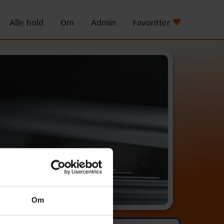
Alle hold
Om
Admin
Favoritter
Om