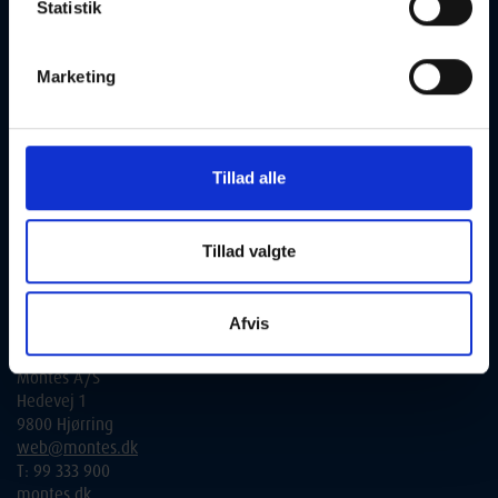
tilmelding:
Statistik
Alle henvendelser bedes rettet til de udbydende skoler.
Marketing
Du finder alle kontaktinformationer under de enkelte hold i
søgeresultatatet. Alternativt kan du via link gå videre til den
udbydende skoles hjemmeside, og få yderligere informationer.
Kontakt vedr. tilslutning til aftenskole.nu og fra interesserede
Tillad alle
kommuner:
Folkeoplysningssamvirket
Tillad valgte
Lone Eriksen
lone@folkeoplysningen.dk
T: 2018 0353
Afvis
Teknisk kontakt:
Montes A/S
Hedevej 1
9800 Hjørring
web@montes.dk
T: 99 333 900
montes.dk