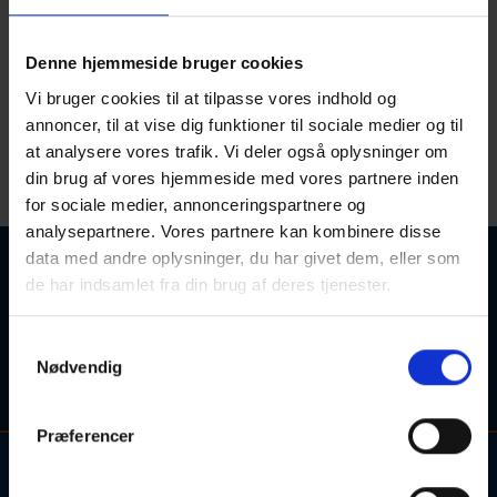
Frederiksberg
Denne hjemmeside bruger cookies
Alle hold
Alle skoler
Vi bruger cookies til at tilpasse vores indhold og
annoncer, til at vise dig funktioner til sociale medier og til
at analysere vores trafik. Vi deler også oplysninger om
din brug af vores hjemmeside med vores partnere inden
for sociale medier, annonceringspartnere og
analysepartnere. Vores partnere kan kombinere disse
data med andre oplysninger, du har givet dem, eller som
Ingen kurser fundet
de har indsamlet fra din brug af deres tjenester.
Søgetips: Forsøg eventuelt med et synonym for søgeordet,
Samtykkevalg
eller søgeordet i en kortere sproglig form (fx. "engelsk" i
Nødvendig
stedet for "engelskundervisning").
Præferencer
Kontakt og information om aftenskolehold, arrangementer og