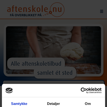
Alle aftenskoletilbud
samlet ét sted
Find
kurser
og
aktiviteter
^
Samtykke
Detaljer
Om