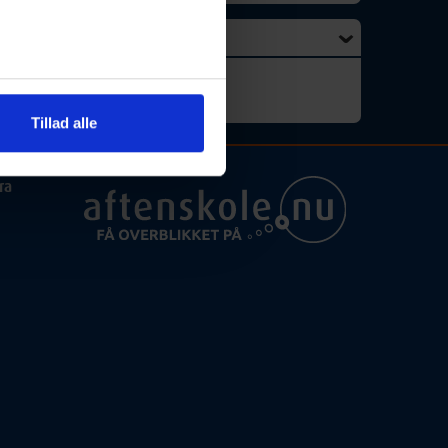
Kolding
Tillad alle
ra