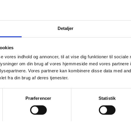
^
skoler
Detaljer
ookies
lund kommune
se vores indhold og annoncer, til at vise dig funktioner til sociale
oplysninger om din brug af vores hjemmeside med vores partnere i
ysepartnere. Vores partnere kan kombinere disse data med andr
t
et fra din brug af deres tjenester.
75 29 92 67
Præferencer
Statistik
ngsforenings Aftenskole
rening@gmail.com
30 23 08 04