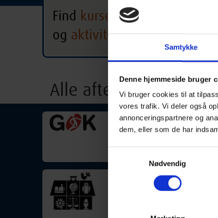
Find
kurser
Billund
og
aktiviteter
Alle hold
Alle 
Samtykke
Denne hjemmeside bruger c
Alle aftenskoler i Bil
Vi bruger cookies til at tilpas
vores trafik. Vi deler også 
annonceringspartnere og anal
Aftenskolen GOK Ves
dem, eller som de har indsaml
post@gokvest.dk
Samtykkevalg
Nødvendig
Grindsted Husholdni
g.husholdningsfo