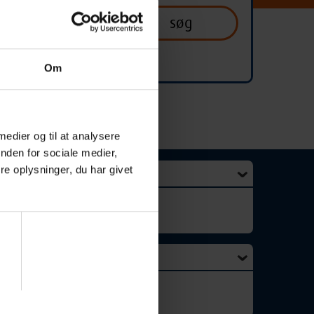
Om
 medier og til at analysere
nden for sociale medier,
e oplysninger, du har givet
Varde
Grindsted