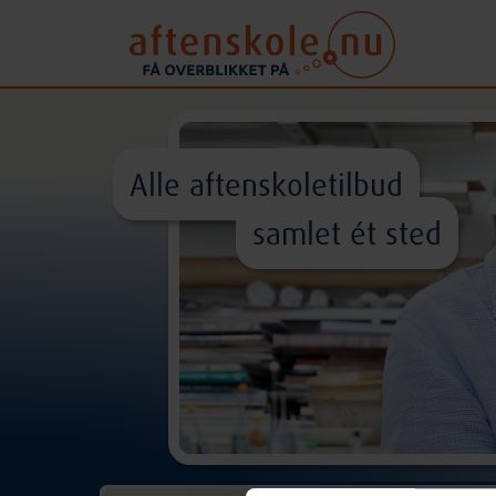
Alle aftenskoletilbud
samlet ét sted