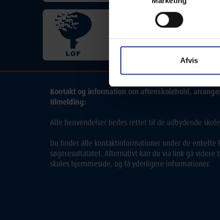
Marketing
LOF Kongeå
kongeaa@lof.dk
Afvis
Kontakt og information om aftenskolehold, arrang
tilmelding:
Alle henvendelser bedes rettet til de udbydende skole
Du finder alle kontaktinformationer under de enkelte h
søgeresultatatet. Alternativt kan du via link gå videre
skoles hjemmeside, og få yderligere informationer.