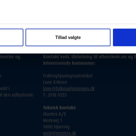
21 43 41 48
Tillad valgte
ementer og
Kontakt vedr. tilslutning til aftenskole.nu og f
interesserede kommuner:
r.
Folkeoplysningssamvirket
Lone Eriksen
old i
lone@folkeoplysningen.dk
 til den udbydende
T: 2018 0353
Teknisk kontakt:
Montes A/S
Hedevej 1
9800 Hjørring
web@montes.dk