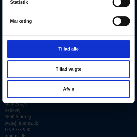
tilmelding:
Statistik
Alle henvendelser bedes rettet til de udbydende skoler.
Marketing
Du finder alle kontaktinformationer under de enkelte hold i
søgeresultatatet. Alternativt kan du via link gå videre til den
udbydende skoles hjemmeside, og få yderligere informationer.
Kontakt vedr. tilslutning til aftenskole.nu og fra interesserede
Tillad alle
kommuner:
Folkeoplysningssamvirket
Tillad valgte
Lone Eriksen
lone@folkeoplysningen.dk
T: 2018 0353
Afvis
Teknisk kontakt:
Montes A/S
Hedevej 1
9800 Hjørring
web@montes.dk
T: 99 333 900
montes.dk