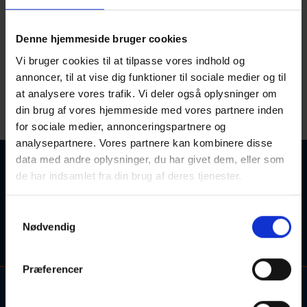
Billund
Denne hjemmeside bruger cookies
Alle hold
Alle skoler
Vi bruger cookies til at tilpasse vores indhold og
annoncer, til at vise dig funktioner til sociale medier og til
at analysere vores trafik. Vi deler også oplysninger om
din brug af vores hjemmeside med vores partnere inden
for sociale medier, annonceringspartnere og
analysepartnere. Vores partnere kan kombinere disse
data med andre oplysninger, du har givet dem, eller som
Ingen kurser fundet
de har indsamlet fra din brug af deres tjenester.
Søgetips: Forsøg eventuelt med et synonym for søgeordet,
Samtykkevalg
eller søgeordet i en kortere sproglig form (fx. "engelsk" i
Nødvendig
stedet for "engelskundervisning").
Præferencer
Kontakt og information om aftenskolehold, arrangementer og