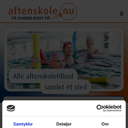
Alle aftenskoletilbud
samlet ét sted
Find
kurser
og
aktiviteter
^
Samtykke
Detaljer
Om