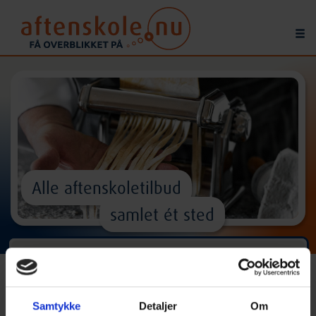
Alle aftenskoletilbud
samlet ét sted
Find
kurser
og
aktiviteter
^
Samtykke
Detaljer
Om