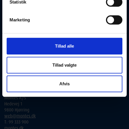
tilmelding:
Statistik
Alle henvendelser bedes rettet til de udbydende skoler.
Marketing
Du finder alle kontaktinformationer under de enkelte hold i
søgeresultatatet. Alternativt kan du via link gå videre til den
udbydende skoles hjemmeside, og få yderligere informationer.
Kontakt vedr. tilslutning til aftenskole.nu og fra interesserede
Tillad alle
kommuner:
Folkeoplysningssamvirket
Tillad valgte
Lone Eriksen
lone@folkeoplysningen.dk
T: 2018 0353
Afvis
Teknisk kontakt:
Montes A/S
Hedevej 1
9800 Hjørring
web@montes.dk
T: 99 333 900
montes.dk