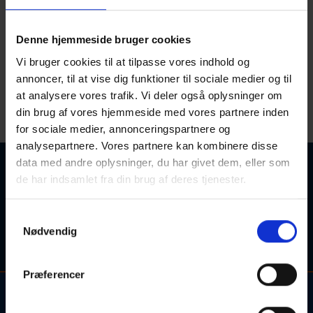
Assens
Denne hjemmeside bruger cookies
Alle hold
Alle skoler
Vi bruger cookies til at tilpasse vores indhold og
annoncer, til at vise dig funktioner til sociale medier og til
at analysere vores trafik. Vi deler også oplysninger om
din brug af vores hjemmeside med vores partnere inden
for sociale medier, annonceringspartnere og
analysepartnere. Vores partnere kan kombinere disse
data med andre oplysninger, du har givet dem, eller som
Ingen kurser fundet
de har indsamlet fra din brug af deres tjenester.
Søgetips: Forsøg eventuelt med et synonym for søgeordet,
Samtykkevalg
eller søgeordet i en kortere sproglig form (fx. "engelsk" i
Nødvendig
stedet for "engelskundervisning").
Præferencer
Kontakt og information om aftenskolehold, arrangementer og